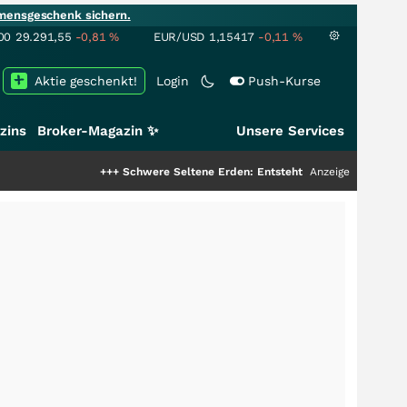
mensgeschenk sichern.
00
29.291,55
-0,81
%
EUR/USD
1,15417
-0,11
%
Aktie geschenkt!
Login
Push-Kurse
zins
Broker-Magazin ✨
Unsere Services
+++
Schwere Seltene Erden: Entsteht hier die nächste Milliarde
Anzeige