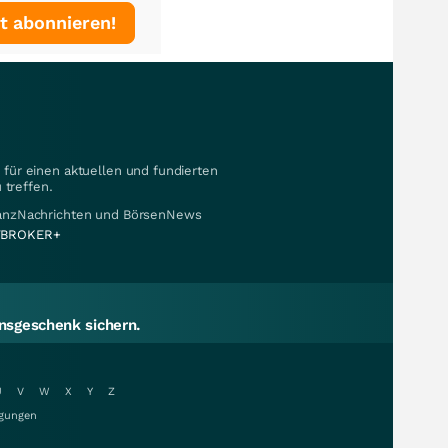
t abonnieren!
für einen aktuellen und fundierten
 treffen.
nanzNachrichten und BörsenNews
BROKER+
sgeschenk sichern.
U
V
W
X
Y
Z
gungen