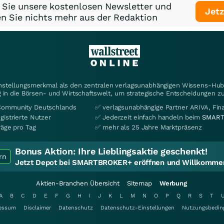
 Sie unsere kostenlosen Newsletter und
Jetz
n Sie nichts mehr aus der Redaktion
instellungsmerkmal als den zentralen verlagsunabhängigen Wissens-Hub 
 in die Börsen- und Wirtschaftswelt, um strategische Entscheidungen zu
Community Deutschlands
✅ verlagsunabhängige Partner ARIVA, Fi
gistrierte Nutzer
✅ Jederzeit einfach handeln beim
SMART
räge pro Tag
✅ mehr als 25 Jahre Marktpräsenz
Bonus Aktion:
Ihre Lieblingsaktie geschenkt!
rn
Jetzt Depot bei SMARTBROKER+ eröffnen und Willkommen
Aktien-Branchen Übersicht
Sitemap
Werbung
A
B
C
D
E
F
G
H
I
J
K
L
M
N
O
P
Q
R
S
T
essum
Disclaimer
Datenschutz
Datenschutz-Einstellungen
Nutzungsbedin