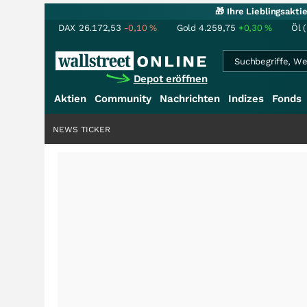
🎁 Ihre Lieblingsakt
DAX
26.172,53
-0,10
%
Gold
4.259,75
+0,30
%
Öl 
Depot eröffnen
Aktien
Community
Nachrichten
Indizes
Fonds
NEWS TICKER