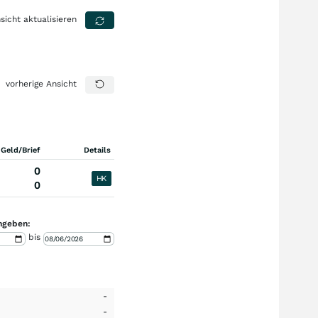
sicht aktualisieren
vorherige Ansicht
 Geld/Brief
Details
0
HK
0
ngeben:
bis
-
-