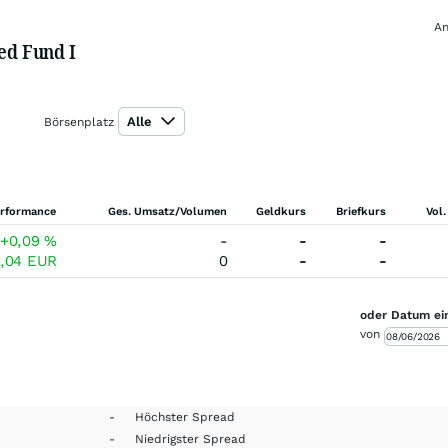
An
ed Fund I
Alle
Börsenplatz
rformance
Ges. Umsatz/Volumen
Geldkurs
Briefkurs
Vol.
+0,09
%
-
-
-
1,04
EUR
0
-
-
oder Datum ei
von
-
Höchster Spread
-
Niedrigster Spread