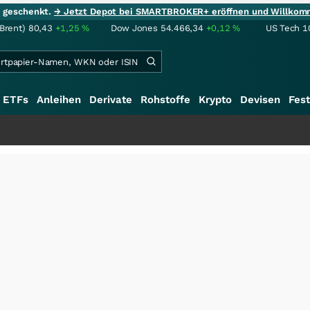
ie geschenkt.
→ Jetzt Depot bei SMARTBROKER+ eröffnen und Willkom
(Brent)
80,43
+1,25
%
Dow Jones
54.466,34
+0,12
%
US Tech 1
ETFs
Anleihen
Derivate
Rohstoffe
Krypto
Devisen
Fest