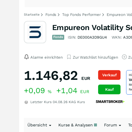
Fonds
Top Fonds Performer
Empureon Vola
Startseite
Empureon Volatility 
Fonds
ISIN:
DE000A3D9GU4
WKN:
A3D
Alarme einrichten
Zur Watchlist hinzufügen
Zu
1.146,82
Verkauf
H
EUR
V
M
+0,09
+1,04
Kauf
N
%
EUR
Letzter Kurs
04.08.26
KAG Kurs
Übersicht
Kurse & Analysen
Forum
T