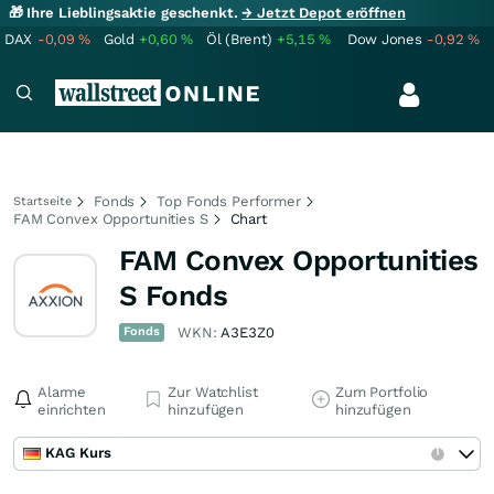
🎁 Ihre Lieblingsaktie geschenkt.
→ Jetzt Depot eröffnen
DAX
-0,09
%
Gold
+0,60
%
Öl (Brent)
+5,15
%
Dow Jones
-0,92
%
Fonds
Top Fonds Performer
Startseite
FAM Convex Opportunities S
Chart
FAM Convex Opportunities
S Fonds
Fonds
WKN:
A3E3Z0
Alarme
Zur Watchlist
Zum Portfolio
einrichten
hinzufügen
hinzufügen
KAG Kurs