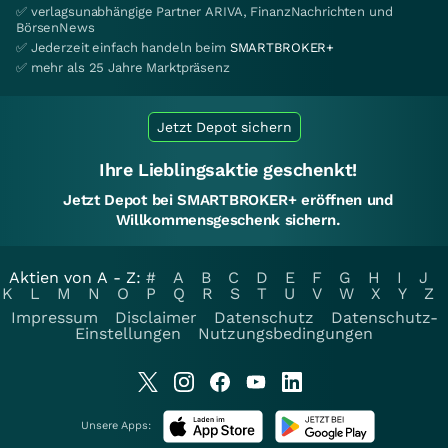
✅ verlagsunabhängige Partner ARIVA, FinanzNachrichten und
BörsenNews
✅ Jederzeit einfach handeln beim
SMARTBROKER+
✅ mehr als 25 Jahre Marktpräsenz
Jetzt Depot sichern
Ihre Lieblingsaktie geschenkt!
Jetzt Depot bei SMARTBROKER+ eröffnen und
Willkommensgeschenk sichern.
Aktien von A - Z:
#
A
B
C
D
E
F
G
H
I
J
K
L
M
N
O
P
Q
R
S
T
U
V
W
X
Y
Z
Impressum
Disclaimer
Datenschutz
Datenschutz-
Einstellungen
Nutzungsbedingungen
Unsere Apps: