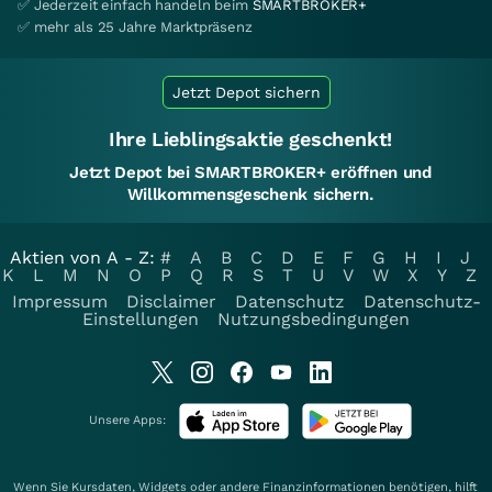
✅ Jederzeit einfach handeln beim
SMARTBROKER+
✅ mehr als 25 Jahre Marktpräsenz
Jetzt Depot sichern
Ihre Lieblingsaktie geschenkt!
Jetzt Depot bei SMARTBROKER+ eröffnen und
Willkommensgeschenk sichern.
Aktien von A - Z:
#
A
B
C
D
E
F
G
H
I
J
K
L
M
N
O
P
Q
R
S
T
U
V
W
X
Y
Z
Impressum
Disclaimer
Datenschutz
Datenschutz-
Einstellungen
Nutzungsbedingungen
Unsere Apps:
Wenn Sie Kursdaten, Widgets oder andere Finanzinformationen benötigen, hilft