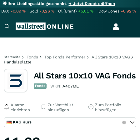
🎁 Ihre Lieblingsaktie geschenkt.
→ Jetzt Depot eröffnen
DAX
-0,09
%
Gold
-0,26
%
Öl (Brent)
+5,01
%
Dow Jones
-0,92
%
Fonds
Top Fonds Performer
All Stars 10x10 VAG
Startseite
Handelsplätze
All Stars 10x10 VAG Fonds
Fonds
WKN:
A407ME
Alarme
Zur Watchlist
Zum Portfolio
einrichten
hinzufügen
hinzufügen
KAG Kurs