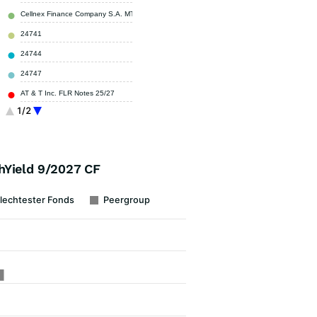
Cellnex Finance Company S.A. MTN 21/27
1,20 %
24741
1,10 %
24744
1,10 %
24747
1,10 %
AT & T Inc. FLR Notes 25/27
1,10 %
1/2
Sonstige
89,20 %
hYield 9/2027 CF
lechtester Fonds
Peergroup