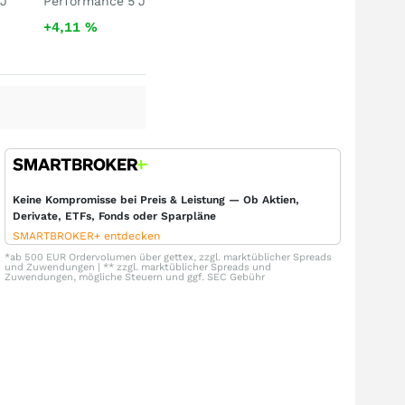
 J
Performance 5 J
+4,11
%
Keine Kompromisse bei Preis & Leistung — Ob Aktien,
Derivate, ETFs, Fonds oder Sparpläne
SMARTBROKER+ entdecken
*ab 500 EUR Ordervolumen über gettex, zzgl. marktüblicher Spreads
und Zuwendungen | ** zzgl. marktüblicher Spreads und
Zuwendungen, mögliche Steuern und ggf. SEC Gebühr