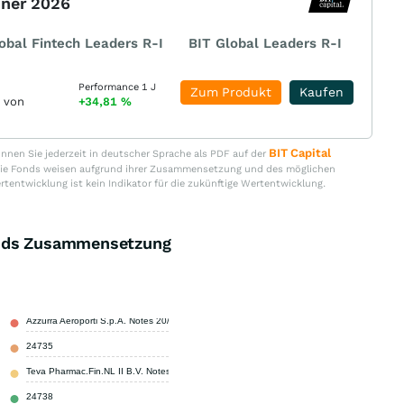
nner 2026
obal Fintech Leaders R-I
BIT Global Leaders R-I
Performance 1 J
Zum Produkt
Kaufen
r von
+34,81
%
BIT Capital
nen Sie jederzeit in deutscher Sprache als PDF auf der
. Die Fonds weisen aufgrund ihrer Zusammensetzung und des möglichen
ertentwicklung ist kein Indikator für die zukünftige Wertentwicklung.
onds Zusammensetzung
Azzurra Aeroporti S.p.A. Notes 20/27
1,40 %
24735
1,30 %
Teva Pharmac.Fin.NL II B.V. Notes 21/27
1,30 %
24738
1,20 %