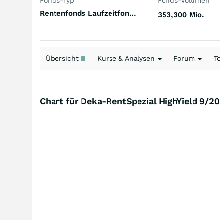
Fonds-Typ
Fonds-Volumen
Rentenfonds Laufzeitfonds Welt Euro
353,300 Mio.
Übersicht
Kurse & Analysen
Forum
T
Chart für Deka-RentSpezial HighYield 9/2