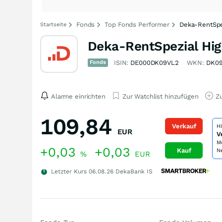
Fonds
Top Fonds Performer
Deka-RentSpe
Startseite
Deka-RentSpezial Hig
Fonds
ISIN:
DE000DK09VL2
WKN:
DK0
Alarme einrichten
Zur Watchlist hinzufügen
Zu
109,84
Verkauf
H
EUR
V
M
+0,03
+0,03
Kauf
N
%
EUR
Letzter Kurs
06.08.26
DekaBank IS