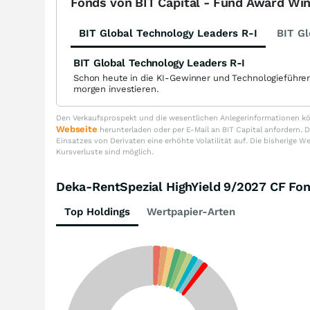
Fonds von BIT Capital - Fund Award Wi
BIT Global Technology Leaders R-I
BIT Gl
BIT Global Technology Leaders R-I
Schon heute in die KI-Gewinner und Technologieführe
morgen investieren.
Den Verkaufsprospekt und die wesentlichen Anlegerinformationen kön
Webseite
herunterladen oder per E-Mail an BIT Capital anfordern
Einsatzes von Derivaten eine erhöhte Volatilität auf. Die bisherige W
Kursverluste sind möglich.
Deka-RentSpezial HighYield 9/2027 CF F
Top Holdings
Wertpapier-Arten