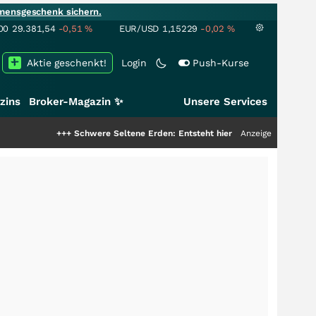
mensgeschenk sichern.
00
29.381,54
-0,51
%
EUR/USD
1,15229
-0,02
%
Aktie geschenkt!
Login
Push-Kurse
zins
Broker-Magazin ✨
Unsere Services
+++
Schwere Seltene Erden: Entsteht hier die nächste Milliardenstory?
Anzeige