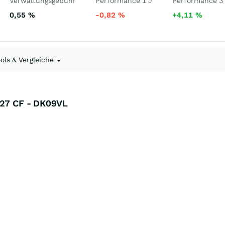
Verwaltungsgebühr
Performance 1 J
Performance 3
0,55
%
-0,82
%
+4,11
%
ools & Vergleiche
027 CF - DK09VL