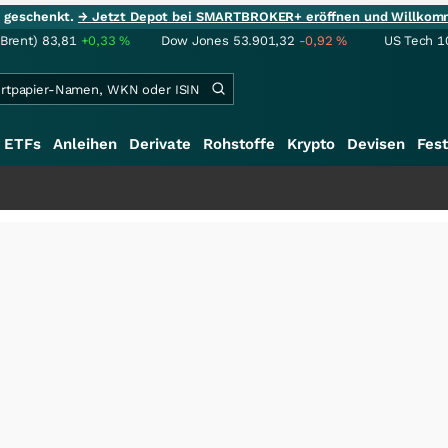
ie geschenkt.
→ Jetzt Depot bei SMARTBROKER+ eröffnen und Willkom
(Brent)
83,81
+0,33
%
Dow Jones
53.901,32
-0,92
%
US Tech 1
ETFs
Anleihen
Derivate
Rohstoffe
Krypto
Devisen
Fest