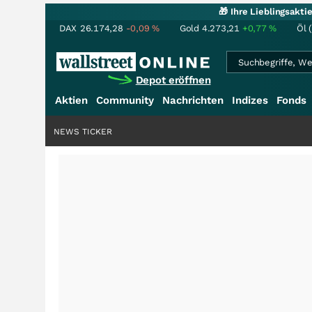
🎁 Ihre Lieblingsakt
DAX
26.174,28
-0,09
%
Gold
4.273,21
+0,77
%
Öl 
Depot eröffnen
Aktien
Community
Nachrichten
Indizes
Fonds
NEWS TICKER