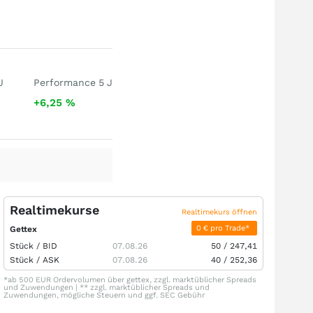
J
Performance 5 J
+6,25
%
Realtimekurse
Realtimekurs öffnen
0 € pro Trade*
Gettex
Stück /
BID
07.08.26
50
/
247,41
Stück /
ASK
07.08.26
40
/
252,36
*ab 500 EUR Ordervolumen über gettex, zzgl. marktüblicher Spreads
und Zuwendungen | ** zzgl. marktüblicher Spreads und
Zuwendungen, mögliche Steuern und ggf. SEC Gebühr