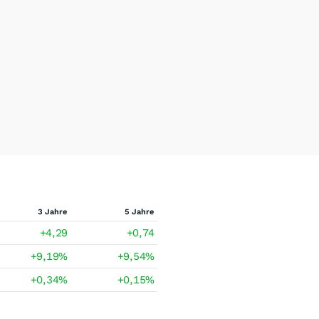
3 Jahre
5 Jahre
+4,29
+0,74
+9,19
%
+9,54
%
+0,34
%
+0,15
%