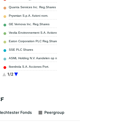
Quanta Services Inc. Reg.Shares
3,84 %
Prysmian S.p.A. Azioni nom.
3,74 %
GE Vernova Inc. Reg.Shares
3,30 %
Veolia Environnement S.A. Actions au Porteur
2,47 %
Eaton Corporation PLC Reg.Shares
2,44 %
SSE PLC Shares
2,34 %
ASML Holding N.V. Aandelen op naam
2,28 %
Iberdrola S.A. Acciones Port.
2,25 %
1/2
E.ON SE Namens-Aktien
2,21 %
Sonstige
69,92 %
CF
lechtester Fonds
Peergroup