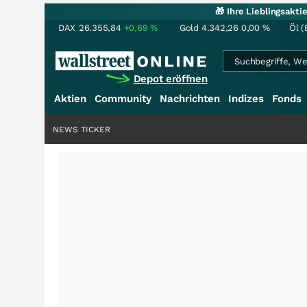
🎁 Ihre Lieblingsakt
DAX
26.355,84
+0,69
%
Gold
4.342,26
0,00
%
Öl (
Depot eröffnen
Aktien
Community
Nachrichten
Indizes
Fonds
NEWS TICKER