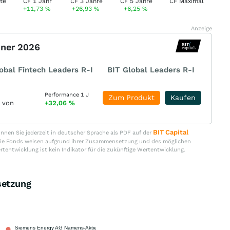
+11,73
%
+26,93
%
+6,25
%
Anzeige
nner 2026
obal Fintech Leaders R-I
BIT Global Leaders R-I
Performance 1 J
Zum Produkt
Kaufen
r von
+32,06
%
BIT Capital
nen Sie jederzeit in deutscher Sprache als PDF auf der
. Die Fonds weisen aufgrund ihrer Zusammensetzung und des möglichen
ertentwicklung ist kein Indikator für die zukünftige Wertentwicklung.
etzung
Siemens Energy AG Namens-Aktien
5,20 %