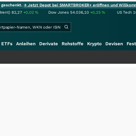
ie geschenkt.
→ Jetzt Depot bei SMARTBROKER+ eröffnen und Willkom
Brent)
82,27
+0,02
%
Dow Jones
54.036,10
+0,25
%
US Tech 1
ETFs
Anleihen
Derivate
Rohstoffe
Krypto
Devisen
Fest