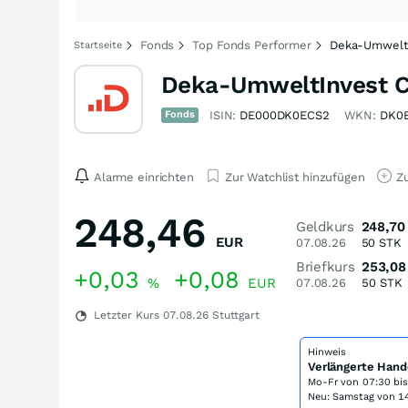
Fonds
Top Fonds Performer
Deka-Umwelt
Startseite
Deka-UmweltInvest C
Fonds
ISIN:
DE000DK0ECS2
WKN:
DK0
Alarme einrichten
Zur Watchlist hinzufügen
Zu
248,46
Geldkurs
248,70
EUR
07.08.26
50
STK
Briefkurs
253,08
+0,03
+0,08
%
EUR
07.08.26
50
STK
Letzter Kurs
07.08.26
Stuttgart
Hinweis
Verlängerte Hand
Mo-Fr von
07:30 bi
Neu: Samstag von 14