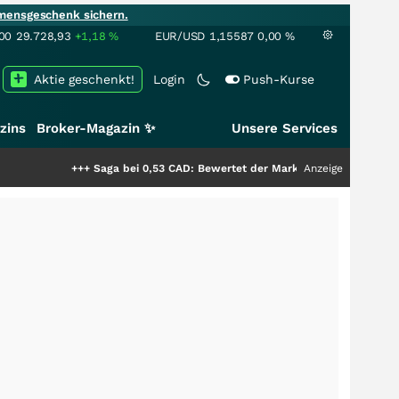
mensgeschenk sichern.
00
29.728,93
+1,18
%
EUR/USD
1,15587
0,00
%
Aktie geschenkt!
Login
Push-Kurse
zins
Broker-Magazin ✨
Unsere Services
+++
Saga bei 0,53 CAD: Bewertet der Markt noch immer nur die Hälfte de
Anzeige