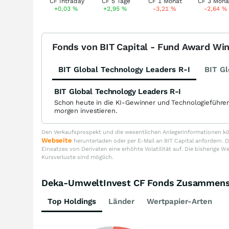
+0,03
%
+2,95
%
-3,21
%
-2,64
%
Fonds von BIT Capital - Fund Award Wi
BIT Global Technology Leaders R-I
BIT Gl
BIT Global Technology Leaders R-I
Schon heute in die KI-Gewinner und Technologieführe
morgen investieren.
Den Verkaufsprospekt und die wesentlichen Anlegerinformationen kön
Webseite
herunterladen oder per E-Mail an BIT Capital anfordern
Einsatzes von Derivaten eine erhöhte Volatilität auf. Die bisherige W
Kursverluste sind möglich.
Deka-UmweltInvest CF Fonds Zusammens
Top Holdings
Länder
Wertpapier-Arten