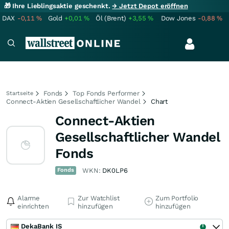
🎁 Ihre Lieblingsaktie geschenkt.
→ Jetzt Depot eröffnen
DAX
-0,11
%
Gold
+0,01
%
Öl (Brent)
+3,55
%
Dow Jones
-0,88
%
Fonds
Top Fonds Performer
Startseite
Connect-Aktien Gesellschaftlicher Wandel
Chart
Connect-Aktien
Gesellschaftlicher Wandel
Fonds
Fonds
WKN:
DK0LP6
Alarme
Zur Watchlist
Zum Portfolio
einrichten
hinzufügen
hinzufügen
DekaBank IS