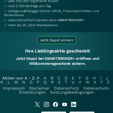
✅ über 550.000 registrierte Nutzer
✅ rund 2.000 Beiträge pro Tag
✅ verlagsunabhängige Partner ARIVA, FinanzNachrichten und
BörsenNews
✅ Jederzeit einfach handeln beim
SMARTBROKER+
✅ mehr als 25 Jahre Marktpräsenz
Jetzt Depot sichern
Ihre Lieblingsaktie geschenkt!
Jetzt Depot bei SMARTBROKER+ eröffnen und
Willkommensgeschenk sichern.
Aktien von A - Z:
#
A
B
C
D
E
F
G
H
I
J
K
L
M
N
O
P
Q
R
S
T
U
V
W
X
Y
Z
Impressum
Disclaimer
Datenschutz
Datenschutz-
Einstellungen
Nutzungsbedingungen