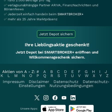
✅ rund 2.000 Beiträge pro Tag
✅ verlagsunabhängige Partner ARIVA, FinanzNachrichten und
BörsenNews
✅ Jederzeit einfach handeln beim
SMARTBROKER+
✅ mehr als 25 Jahre Marktpräsenz
Jetzt Depot sichern
Ihre Lieblingsaktie geschenkt!
Jetzt Depot bei SMARTBROKER+ eröffnen und
Willkommensgeschenk sichern.
Aktien von A - Z:
#
A
B
C
D
E
F
G
H
I
J
K
L
M
N
O
P
Q
R
S
T
U
V
W
X
Y
Z
Impressum
Disclaimer
Datenschutz
Datenschutz-
Einstellungen
Nutzungsbedingungen
Unsere Apps: