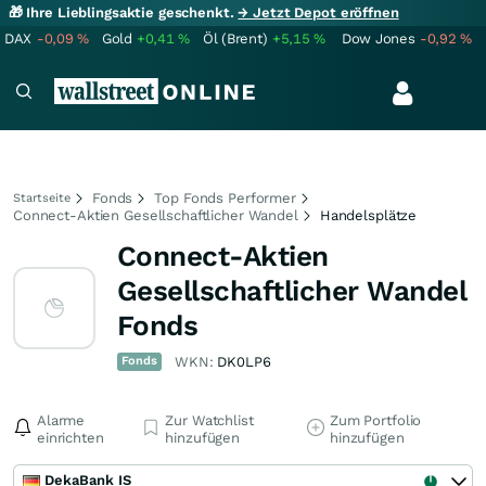
🎁 Ihre Lieblingsaktie geschenkt.
→ Jetzt Depot eröffnen
DAX
-0,09
%
Gold
+0,41
%
Öl (Brent)
+5,15
%
Dow Jones
-0,92
%
Fonds
Top Fonds Performer
Startseite
Connect-Aktien Gesellschaftlicher Wandel
Handelsplätze
Connect-Aktien
Gesellschaftlicher Wandel
Fonds
Fonds
WKN:
DK0LP6
Alarme
Zur Watchlist
Zum Portfolio
einrichten
hinzufügen
hinzufügen
DekaBank IS