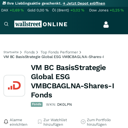
🎁 Ihre Lieblingsaktie geschenkt.
→ Jetzt Depot eröffnen
DAX
+0,69
%
Gold
0,00
%
Öl (Brent)
+0,02
%
Dow Jones
+0,25
%
Fonds
Top Fonds Performer
Startseite
VM BC BasisStrategie Global ESG VMBCBAGLNA-Shares-I
VM BC BasisStrategie
Global ESG
VMBCBAGLNA-Shares-I
Fonds
Fonds
WKN:
DK0LPN
Alarme
Zur Watchlist
Zum Portfolio
einrichten
hinzufügen
hinzufügen