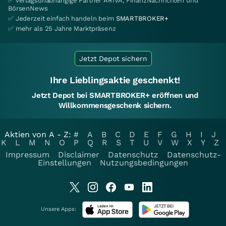
✅ verlagsunabhängige Partner ARIVA, FinanzNachrichten und
BörsenNews
✅ Jederzeit einfach handeln beim
SMARTBROKER+
✅ mehr als 25 Jahre Marktpräsenz
Jetzt Depot sichern
Ihre Lieblingsaktie geschenkt!
Jetzt Depot bei SMARTBROKER+ eröffnen und
Willkommensgeschenk sichern.
Aktien von A - Z:
#
A
B
C
D
E
F
G
H
I
J
K
L
M
N
O
P
Q
R
S
T
U
V
W
X
Y
Z
Impressum
Disclaimer
Datenschutz
Datenschutz-
Einstellungen
Nutzungsbedingungen
Unsere Apps: