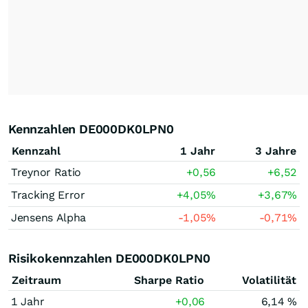
Kennzahlen DE000DK0LPN0
Kennzahl
1 Jahr
3 Jahre
Treynor Ratio
+0,56
+6,52
Tracking Error
+4,05
%
+3,67
%
Jensens Alpha
-1,05
%
-0,71
%
Risikokennzahlen DE000DK0LPN0
Zeitraum
Sharpe Ratio
Volatilität
1 Jahr
+0,06
6,14 %