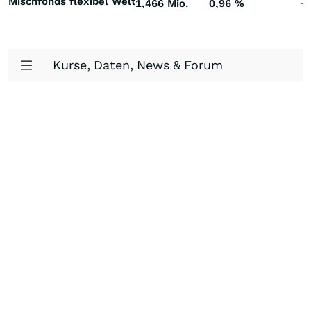
Mischfonds flexibel Welt
1,466 Mio.
0,96
%
+
Kurse, Daten, News & Forum