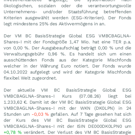
ökologischen, sozialen oder die verantwortungsvolle
Unternehmens- und/oder Staatsführung betreffenden
Kriterien ausgewählt werden (ESG-Kriterien). Der Fonds
legt mindestens 25% des Aktivvermögens in an.
Der VM BC BasisStrategie Global ESG VMBCBAGLNA-
Shares-I mit der Fondsgröße 1,47 Mio. hat eine TER p.a.
von 0,00 %. Der Ausgabeaufschlag beträgt 0,00 % und die
Verwaltungsgebühr 0,96 %. Es handelt sich um einen
ausschüttenden Fonds aus der Kategorie Mischfonds
welcher in der Währung Euro notiert. Der Fonds wurde
04.10.2022 aufgelegt und wird der Kategorie Mischfonds
flexibel Welt zugeordnet.
Der aktuelle VM BC BasisStrategie Global ESG
VMBCBAGLNA-Shares-I Kurs (
07.08.26
) liegt bei
1.233,62
€
. Damit ist der VM BC BasisStrategie Global ESG
VMBCBAGLNA-Shares-I mit der WKN (DK0LPN) in 24
Stunden um
-0,03
%
gefallen. Auf 7 Tage gesehen hat sich
der Kurs des VM BC BasisStrategie Global ESG
VMBCBAGLNA-Shares-I mit der ISIN DE000DK0LPN0 um
+0,78
%
verändert. Der Verlust des VM BC BasisStrategie