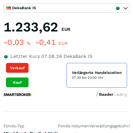
DekaBank IS
1.233,62
EUR
-0,03
-0,41
%
EUR
Letzter Kurs
07.08.26
DekaBank IS
Verkauf
Verlängerte Handelszeiten
07:30 bis 23:00 Uhr
Kauf
Fonds-Typ
Fonds-Volumen
Verwaltungsgebühr
P