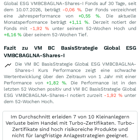
Global ESG VMBCBAGLNA-Shares-I Fonds auf 30 Tage, seit
dem 10.07.2026, beträgt
-0,06
%
. Der Fonds verzeichnet
eine Jahresperformance von
+0,55
%
. Die aktuelle
Monatsperformance beträgt
+1,11
%
. Derzeit notiert der
Fonds mit
-1,92
%
unter seinem 52-Wochen Hoch und
+6,16
%
über seinem 52-Wochen Tief.
Fazit zu VM BC BasisStrategie Global ESG
VMBCBAGLNA-Shares-I
Die VM BC BasisStrategie Global ESG VMBCBAGLNA-
Shares-I Kurs Performance zeigt eine schwache
Wertentwicklung über den Zeitraum von 1 Jahr mit einer
Performance von
+1,82
%
. Die Performance ist in den
letzten 52 Wochen positiv und VM BC BasisStrategie Global
ESG VMBCBAGLNA-Shares-I notiert zurzeit
-1,92
%
unter
dem 52-Wochen Hoch.
Im Durchschnitt erleiden 7 von 10 Kleinanlegern
Verluste beim Handel mit Turbo-Zertifikaten. Turbo-
Zertifikate sind hoch risikoreiche Produkte und
nicht für langfristige Anlagestrategien geeignet.