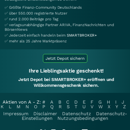
✅ Größte Finanz-Community Deutschlands
✅ über 550.000 registrierte Nutzer
✅ rund 2.000 Beiträge pro Tag
✅ verlagsunabhängige Partner ARIVA, FinanzNachrichten und
BörsenNews
✅ Jederzeit einfach handeln beim
SMARTBROKER+
✅ mehr als 25 Jahre Marktpräsenz
Jetzt Depot sichern
Ihre Lieblingsaktie geschenkt!
Jetzt Depot bei SMARTBROKER+ eröffnen und
Willkommensgeschenk sichern.
Aktien von A - Z:
#
A
B
C
D
E
F
G
H
I
J
K
L
M
N
O
P
Q
R
S
T
U
V
W
X
Y
Z
Impressum
Disclaimer
Datenschutz
Datenschutz-
Einstellungen
Nutzungsbedingungen