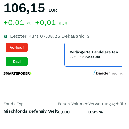
106,15
EUR
+0,01
+0,01
%
EUR
Letzter Kurs
07.08.26
DekaBank IS
Verkauf
Verlängerte Handelszeiten
07:30 bis 23:00 Uhr
Kauf
Fonds-Typ
Fonds-Volumen
Verwaltungsgebühr
P
Mischfonds defensiv Welt
0,000
0,95
%