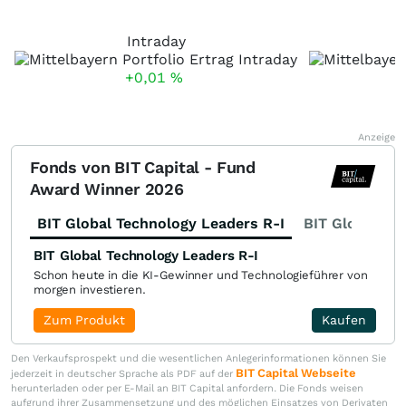
Intraday
+0,01
%
Anzeige
Fonds von BIT Capital - Fund
Award Winner 2026
BIT Global Technology Leaders R-I
BIT Global Fi
BIT Global Technology Leaders R-I
Schon heute in die KI-Gewinner und Technologieführer von
morgen investieren.
Zum Produkt
Kaufen
Den Verkaufsprospekt und die wesentlichen Anlegerinformationen können Sie
BIT Capital Webseite
jederzeit in deutscher Sprache als PDF auf der
herunterladen oder per E-Mail an BIT Capital anfordern. Die Fonds weisen
aufgrund ihrer Zusammensetzung und des möglichen Einsatzes von Derivaten