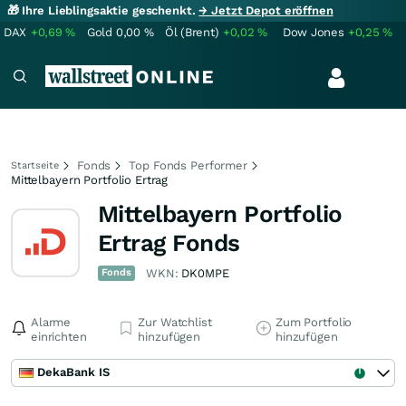
🎁 Ihre Lieblingsaktie geschenkt.
→ Jetzt Depot eröffnen
DAX
+0,69
%
Gold
0,00
%
Öl (Brent)
+0,02
%
Dow Jones
+0,25
%
Fonds
Top Fonds Performer
Startseite
Mittelbayern Portfolio Ertrag
Mittelbayern Portfolio
Ertrag Fonds
Fonds
WKN:
DK0MPE
Alarme
Zur Watchlist
Zum Portfolio
einrichten
hinzufügen
hinzufügen
DekaBank IS