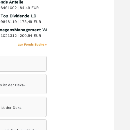
nds Anteile
Perf. 1 Jahr
+8,75
%
8491002 |
84,49
EUR
Top Dividende LD
Perf. 1 Jahr
+20,50
%
9848119 |
173,49
EUR
VermoegensManagement Wachstum FCP A (EUR) Distribution
Perf. 1 Jahr
+18,44
%
1021312 |
200,94
EUR
zur Fonds Suche »
s ist der Deka-
 ist der Deka-