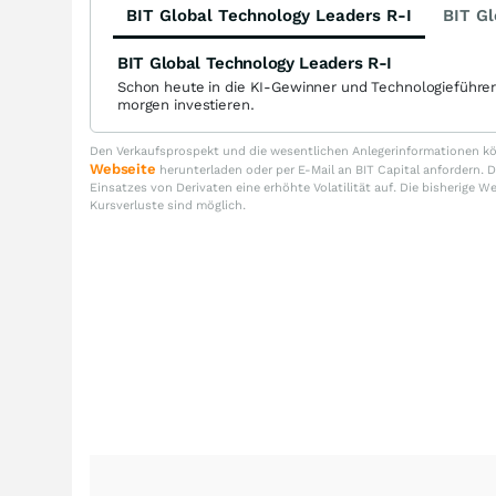
BIT Global Technology Leaders R-I
BIT Gl
BIT Global Technology Leaders R-I
Schon heute in die KI-Gewinner und Technologieführe
morgen investieren.
Den Verkaufsprospekt und die wesentlichen Anlegerinformationen kön
Webseite
herunterladen oder per E-Mail an BIT Capital anfordern
Einsatzes von Derivaten eine erhöhte Volatilität auf. Die bisherige W
Kursverluste sind möglich.