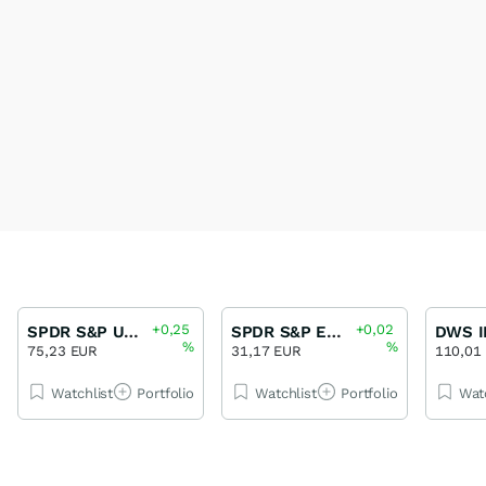
+0,25
+0,02
SPDR S&P US Dividend Aristocrats ETF UCITS
SPDR S&P Euro Dividend Aristocrats ETF UCITS
%
%
75,23 EUR
31,17 EUR
110,01
Watchlist
Portfolio
Watchlist
Portfolio
Wat