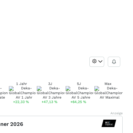
1 Jahr
3J
5J
Max
+22,33
%
+47,13
%
+64,25
%
Anzeige
nner 2026