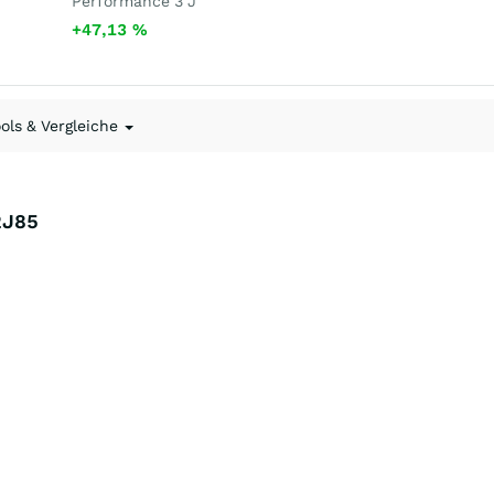
Performance 3 J
+47,13
%
ools & Vergleiche
2J85