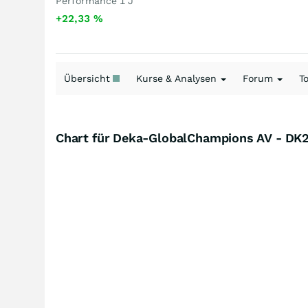
Performance 1 J
+22,33
%
Übersicht
Kurse & Analysen
Forum
T
Chart für Deka-GlobalChampions AV - DK