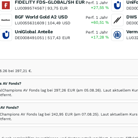
FIDELITY FDS-GLOBAL/SH EUR
UniFo
Perf. 1 Jahr
+27,55
%
LU0099574567 |
93,75
EUR
DE000
BGF World Gold A2 USD
DWS 
Perf. 1 Jahr
+60,51
%
LU0055631609 |
104,49
USD
DE000
UniGlobal Anteile
Perf. 1 Jahr
+17,28
%
DE0008491051 |
517,43
EUR
LU032
8.26
bei 297,21
€
.
s AV Fonds?
alChampions AV Fonds lag bei 297,26
EUR
(am
05.08.26
). Laut aktuellem Kur
fernt.
 AV Fonds?
lChampions AV Fonds lag bei 242,95
EUR
(am
07.08.25
). Laut aktuellem Kurs
tfernt.