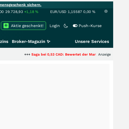
mensgeschenk sichern.
00
29.728,93
+1,18
%
EUR/USD
1,15587
0,00
%
Aktie geschenkt!
Login
Push-Kurse
zins
Broker-Magazin ✨
Unsere Services
+++
Saga bei 0,53 CAD: Bewertet der Markt noch immer nur die Hälfte
Anzeige