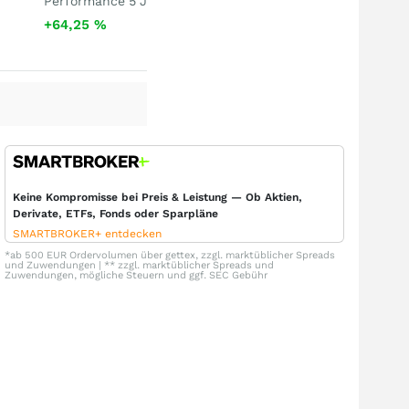
Performance 5 J
+64,25
%
Keine Kompromisse bei Preis & Leistung — Ob Aktien,
Derivate, ETFs, Fonds oder Sparpläne
SMARTBROKER+ entdecken
*ab 500 EUR Ordervolumen über gettex, zzgl. marktüblicher Spreads
und Zuwendungen | ** zzgl. marktüblicher Spreads und
Zuwendungen, mögliche Steuern und ggf. SEC Gebühr