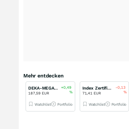
Mehr entdecken
+0,49
-0,13
DEKA-MEGATRENDS/ CL CF
Index Zertifikat Open-End
%
%
187,59 EUR
71,41 EUR
Watchlist
Portfolio
Watchlist
Portfolio