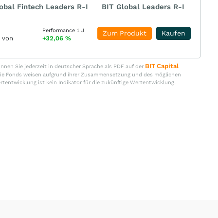
obal Fintech Leaders R-I
BIT Global Leaders R-I
Performance 1 J
Zum Produkt
Kaufen
r von
+32,06
%
BIT Capital
nen Sie jederzeit in deutscher Sprache als PDF auf der
. Die Fonds weisen aufgrund ihrer Zusammensetzung und des möglichen
ertentwicklung ist kein Indikator für die zukünftige Wertentwicklung.