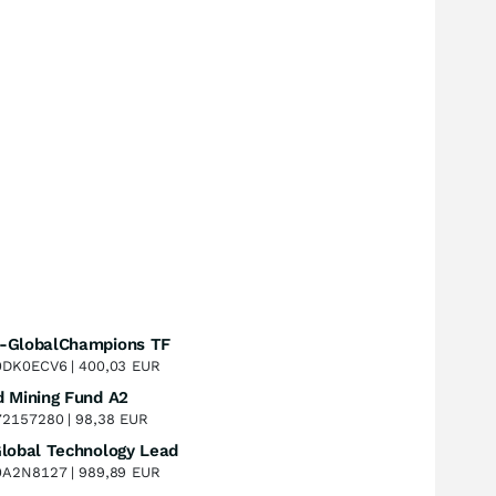
-GlobalChampions TF
Perf. 1 Jahr
+21,25
%
0DK0ECV6 |
400,03
EUR
d Mining Fund A2
Perf. 1 Jahr
+64,05
%
2157280 |
98,38
EUR
BIT Global Technology Leaders R - I
Perf. 1 Jahr
+32,06
%
0A2N8127 |
989,89
EUR