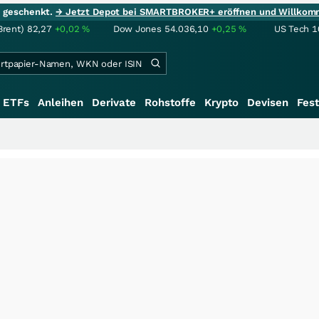
ie geschenkt.
→ Jetzt Depot bei SMARTBROKER+ eröffnen und Willkom
Brent)
82,27
+0,02
%
Dow Jones
54.036,10
+0,25
%
US Tech 1
ETFs
Anleihen
Derivate
Rohstoffe
Krypto
Devisen
Fest