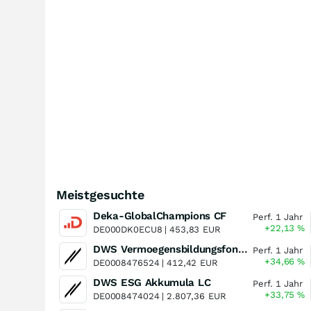
Meistgesuchte
Deka-GlobalChampions CF
Perf. 1 Jahr
+22,13
%
DE000DK0ECU8 |
453,83
EUR
DWS Vermoegensbildungsfonds I LD
Perf. 1 Jahr
+34,66
%
DE0008476524 |
412,42
EUR
DWS ESG Akkumula LC
Perf. 1 Jahr
+33,75
%
DE0008474024 |
2.807,36
EUR