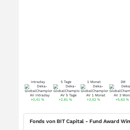
Intraday
5 Tage
1 Monat
3M
+0,41
%
+2,81
%
+3,52
%
+5,63
%
Fonds von BIT Capital - Fund Award Wi