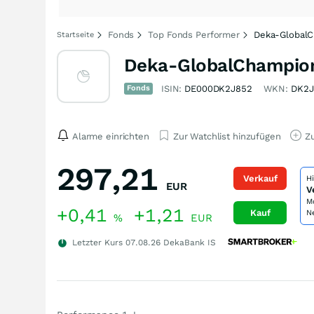
Fonds
Top Fonds Performer
Deka-GlobalC
Startseite
Deka-GlobalChampio
Fonds
ISIN:
DE000DK2J852
WKN:
DK2J
Alarme einrichten
Zur Watchlist hinzufügen
Zu
297,21
Verkauf
H
EUR
V
M
+0,41
+1,21
Kauf
N
%
EUR
Letzter Kurs
07.08.26
DekaBank IS