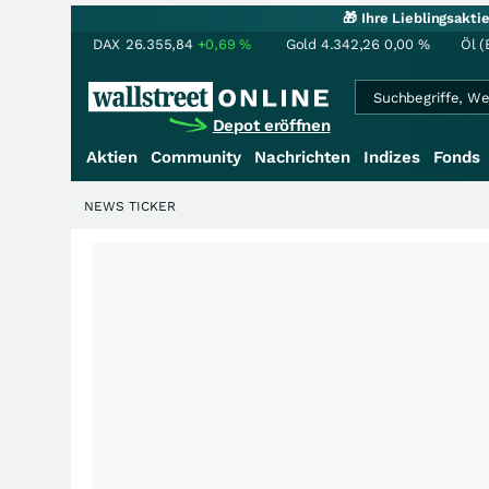
🎁 Ihre Lieblingsakt
DAX
26.355,84
+0,69
%
Gold
4.342,26
0,00
%
Öl (
Depot eröffnen
Aktien
Community
Nachrichten
Indizes
Fonds
NEWS TICKER