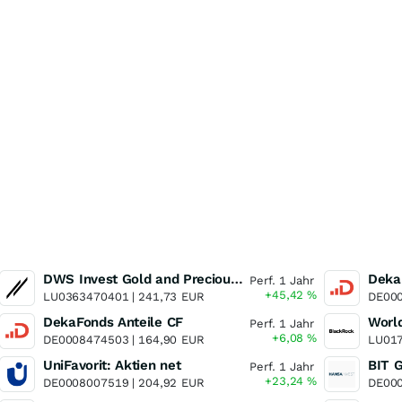
DWS Invest Gold and Precious Metals Equities LD
Deka
Perf. 1 Jahr
+45,42
%
LU0363470401 |
241,73
EUR
DE00
DekaFonds Anteile CF
Worl
Perf. 1 Jahr
+6,08
%
DE0008474503 |
164,90
EUR
LU017
UniFavorit: Aktien net
Perf. 1 Jahr
+23,24
%
DE0008007519 |
204,92
EUR
DE00