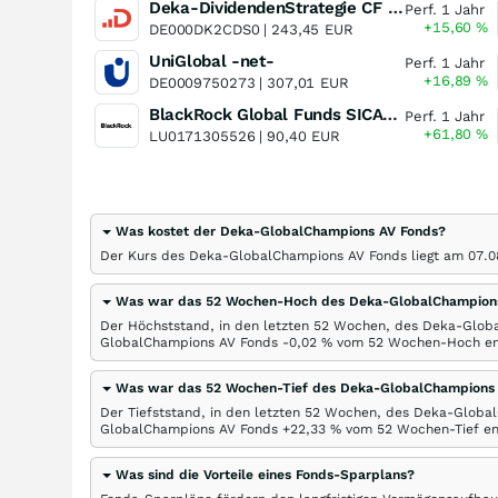
Deka-DividendenStrategie CF (A)
Perf. 1 Jahr
+15,60
%
DE000DK2CDS0 |
243,45
EUR
UniGlobal -net-
Perf. 1 Jahr
+16,89
%
DE0009750273 |
307,01
EUR
BlackRock Global Funds SICAV - World Gold Fund A2
Perf. 1 Jahr
+61,80
%
LU0171305526 |
90,40
EUR
Was kostet der Deka-GlobalChampions AV Fonds?
Der Kurs des Deka-GlobalChampions AV Fonds liegt am
07.0
Was war das 52 Wochen-Hoch des Deka-GlobalChampion
Der Höchststand, in den letzten 52 Wochen, des Deka-Glob
GlobalChampions AV Fonds -0,02
%
vom 52 Wochen-Hoch ent
Was war das 52 Wochen-Tief des Deka-GlobalChampions
Der Tiefststand, in den letzten 52 Wochen, des Deka-Globa
GlobalChampions AV Fonds +22,33
%
vom 52 Wochen-Tief en
Was sind die Vorteile eines Fonds-Sparplans?