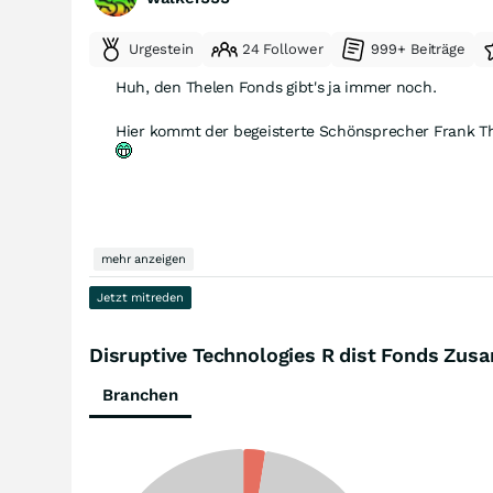
Urgestein
24 Follower
999+ Beiträge
Huh, den Thelen Fonds gibt's ja immer noch.
>> Externen Inhalt
hier
ansehen <<
mehr anzeigen
Jetzt mitreden
Disruptive Technologies R dist Fonds Zu
Branchen