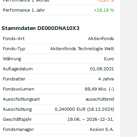
Performance 1 Monat
-2,85
%
Performance 1 Jahr
+28,18
%
Stammdaten DE000DNA10X3
Fonds-Art
Aktienfonds
Fonds-Typ
Aktienfonds Technologie Welt
Währung
Euro
Auflagedatum
01.09.2021
Fondsalter
4 Jahre
Fondsvolumen
69,49 Mio. (-)
Ausschüttungsart
ausschüttend
Ausschüttung
0,240000
EUR
(18.12.2024)
Geschäftsjahr
19.06. – 2026-12-31.
Fondsmanager
Axxion S.A.