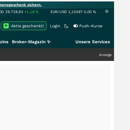
mensgeschenk sichern.
00
29.728,93
+1,18
%
EUR/USD
1,15587
0,00
%
Aktie geschenkt!
Login
Push-Kurse
zins
Broker-Magazin ✨
Unsere Services
Anzeige