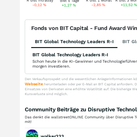
-0,12
%
-2,85
%
+11,52
%
+1,27
%
Fonds von BIT Capital - Fund Award Wi
BIT Global Technology Leaders R-I
BIT Gl
BIT Global Technology Leaders R-I
Schon heute in die KI-Gewinner und Technologieführe
morgen investieren.
Den Verkaufsprospekt und die wesentlichen Anlegerinformationen kön
Webseite
herunterladen oder per E-Mail an BIT Capital anfordern
Einsatzes von Derivaten eine erhöhte Volatilität auf. Die bisherige W
Kursverluste sind möglich.
Community Beiträge zu Disruptive Techno
Das denkt die wallstreetONLINE Community über Disruptive Tec
mit!
walker333