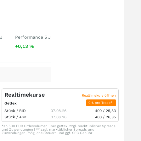
 J
Performance 5 J
+0,13
%
Realtimekurse
Realtimekurs öffnen
0 € pro Trade*
Gettex
Stück /
BID
07.08.26
400
/
25,83
Stück /
ASK
07.08.26
400
/
26,35
*ab 500 EUR Ordervolumen über gettex, zzgl. marktüblicher Spreads
und Zuwendungen | ** zzgl. marktüblicher Spreads und
Zuwendungen, mögliche Steuern und ggf. SEC Gebühr