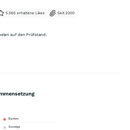
5.565 erhaltene Likes
Seit 2000
Hier kommt der begeisterte Schönsprecher Frank Thelen auf den Prüfstand:
sammensetzung
Banken
2,53 %
Sonstige
97,47 %