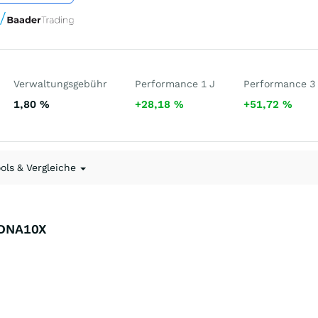
Verwaltungsgebühr
Performance 1 J
Performance 3
1,80
%
+28,18
%
+51,72
%
ools & Vergleiche
- DNA10X