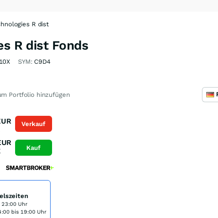
chnologies R dist
es R dist Fonds
10X
SYM:
C9D4
m Portfolio hinzufügen
EUR
Verkauf
K
EUR
Kauf
K
elszeiten
s 23:00 Uhr
:00 bis 19:00 Uhr