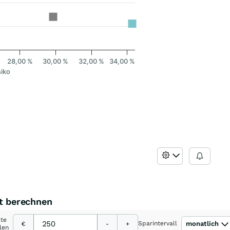
28,00 %
30,00 %
32,00 %
34,00 %
siko
st berechnen
ate
Sparintervall
monatlich
€
-
+
len