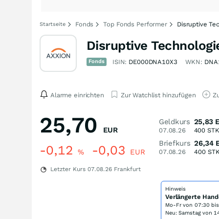
Fonds
Top Fonds Performer
Disruptive Te
Startseite
Disruptive Technologi
Fonds
ISIN:
DE000DNA10X3
WKN:
DNA
Alarme einrichten
Zur Watchlist hinzufügen
Zu
25,70
Geldkurs
25,83
EUR
07.08.26
400
ST
Briefkurs
26,34
-0,12
-0,03
%
EUR
07.08.26
400
ST
Letzter Kurs
07.08.26
Frankfurt
Hinweis
Verlängerte Hand
Mo-Fr von
07:30 bi
Neu: Samstag von 14