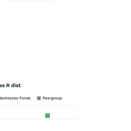
s R dist
lechtester Fonds
Peergroup