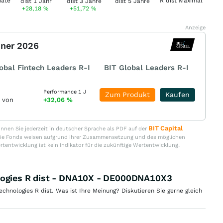
+28,18
%
+51,72
%
Anzeige
nner 2026
obal Fintech Leaders R-I
BIT Global Leaders R-I
Performance 1 J
Zum Produkt
Kaufen
r von
+32,06
%
BIT Capital
nen Sie jederzeit in deutscher Sprache als PDF auf der
. Die Fonds weisen aufgrund ihrer Zusammensetzung und des möglichen
ertentwicklung ist kein Indikator für die zukünftige Wertentwicklung.
logies R dist - DNA10X - DE000DNA10X3
hnologies R dist. Was ist Ihre Meinung? Diskutieren Sie gerne gleich