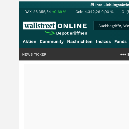
🎁 Ihre Lieblingsakt
DAX
26.355,84
+0,69
%
Gold
4.342,26
0,00
%
Öl (
Depot eröffnen
Aktien
Community
Nachrichten
Indizes
Fonds
NEWS TICKER
+++
Schwere Se