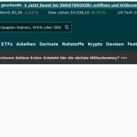
ie geschenkt.
→ Jetzt Depot bei SMARTBROKER+ eröffnen und Willkom
Brent)
82,26
-1,53
%
Dow Jones
54.036,10
+0,25
%
US Tech 1
ETFs
Anleihen
Derivate
Rohstoffe
Krypto
Devisen
Fest
ltene Erden: Entsteht hier die nächste Milliardenstory?
+++