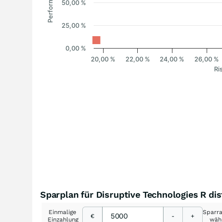
Performance
50,00 %
25,00 %
0,00 %
20,00 %
22,00 %
24,00 %
26,00 %
Ri
Sparplan für Disruptive Technologies R di
Einmalige
Sparr
€
-
+
Einzahlung
wäh