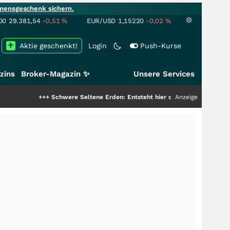
mensgeschenk sichern.
00
29.381,54
-0,51
%
EUR/USD
1,15220
-0,02
%
Aktie geschenkt!
Login
Push-Kurse
zins
Broker-Magazin ✨
Unsere Services
+++
Schwere Seltene Erden: Entsteht hier die nächste Milliardenstory?
Anzeige
+++