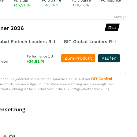
+33,94
%
+14,32
%
+15,31
%
Anzeige
nner 2026
obal Fintech Leaders R-I
BIT Global Leaders R-I
Performance 1 J
Zum Produkt
Kaufen
r von
+34,81
%
BIT Capital
nen Sie jederzeit in deutscher Sprache als PDF auf der
. Die Fonds weisen aufgrund ihrer Zusammensetzung und des möglichen
ertentwicklung ist kein Indikator für die zukünftige Wertentwicklung.
ensetzung
Welt
100,00 %