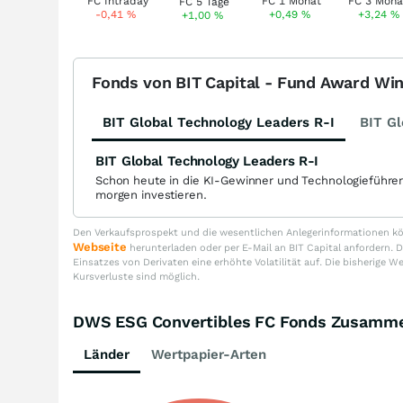
-0,41
%
+0,49
%
+3,24
%
+1,00
%
Fonds von BIT Capital - Fund Award Wi
BIT Global Technology Leaders R-I
BIT Gl
BIT Global Technology Leaders R-I
Schon heute in die KI-Gewinner und Technologieführe
morgen investieren.
Den Verkaufsprospekt und die wesentlichen Anlegerinformationen kön
Webseite
herunterladen oder per E-Mail an BIT Capital anfordern
Einsatzes von Derivaten eine erhöhte Volatilität auf. Die bisherige W
Kursverluste sind möglich.
DWS ESG Convertibles FC Fonds Zusamm
Länder
Wertpapier-Arten