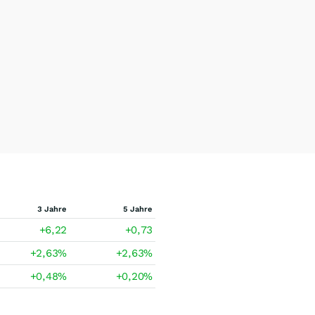
3 Jahre
5 Jahre
+6,22
+0,73
+2,63
%
+2,63
%
+0,48
%
+0,20
%