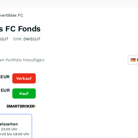
ertibles FC
s FC Fonds
S1U7
SYM:
DWS1U7
m Portfolio hinzufügen
EUR
Verkauf
EUR
Kauf
elszeiten
s 23:00 Uhr
:00 bis 19:00 Uhr