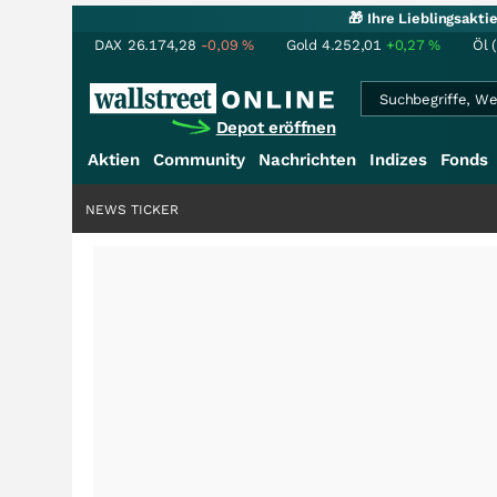
🎁 Ihre Lieblingsakt
DAX
26.174,28
-0,09
%
Gold
4.252,01
+0,27
%
Öl 
Depot eröffnen
Aktien
Community
Nachrichten
Indizes
Fonds
NEWS TICKER