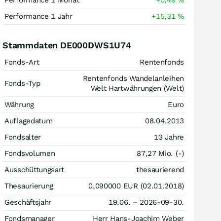
Performance 1 Monat
+0,49
%
Performance 1 Jahr
+15,31
%
Stammdaten DE000DWS1U74
Fonds-Art
Rentenfonds
Rentenfonds Wandelanleihen
Fonds-Typ
Welt Hartwährungen (Welt)
Währung
Euro
Auflagedatum
08.04.2013
Fondsalter
13 Jahre
Fondsvolumen
87,27 Mio. (-)
Ausschüttungsart
thesaurierend
Thesaurierung
0,090000
EUR
(02.01.2018)
Geschäftsjahr
19.06. – 2026-09-30.
Fondsmanager
Herr Hans-Joachim Weber