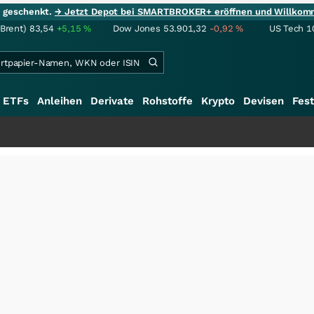
ie geschenkt.
→ Jetzt Depot bei SMARTBROKER+ eröffnen und Willkom
(Brent)
83,54
+5,15
%
Dow Jones
53.901,32
-0,92
%
US Tech 1
ETFs
Anleihen
Derivate
Rohstoffe
Krypto
Devisen
Fest