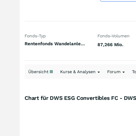
Fonds-Typ
Fonds-Volumen
Rentenfonds Wandelanleihen Welt Hartwährungen (Welt)
87,266 Mio.
Übersicht
Kurse & Analysen
Forum
T
Chart für DWS ESG Convertibles FC - DW