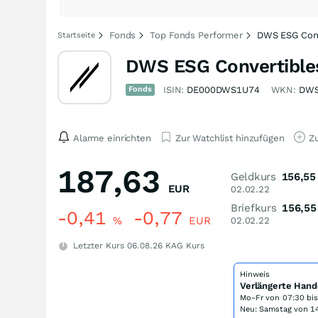
Fonds
Top Fonds Performer
DWS ESG Conv
Startseite
DWS ESG Convertible
Fonds
ISIN:
DE000DWS1U74
WKN:
DW
Alarme einrichten
Zur Watchlist hinzufügen
Zu
187,63
Geldkurs
156,55
EUR
02.02.22
Briefkurs
156,55
-0,41
-0,77
%
EUR
02.02.22
Letzter Kurs
06.08.26
KAG Kurs
Hinweis
Verlängerte Hand
Mo-Fr von
07:30 bi
Neu: Samstag von 14