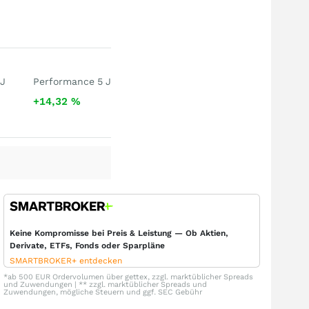
 J
Performance 5 J
+14,32
%
Keine Kompromisse bei Preis & Leistung — Ob Aktien,
Derivate, ETFs, Fonds oder Sparpläne
SMARTBROKER+ entdecken
*ab 500 EUR Ordervolumen über gettex, zzgl. marktüblicher Spreads
und Zuwendungen | ** zzgl. marktüblicher Spreads und
Zuwendungen, mögliche Steuern und ggf. SEC Gebühr