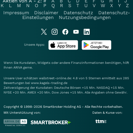
Aktien von A - Z:
#
A
B
C
D
E
F
G
H
I
J
K
L
M
N
O
P
Q
R
S
T
U
V
W
X
Y
Z
Impressum
Disclaimer
Datenschutz
Datenschutz-
Einstellungen
Nutzungsbedingungen
Unsere Apps:
Wenn Sie Kursdaten, Widgets oder andere Finanzinformationen benötigen, hilft
Ihnen
ARIVA
gerne.
Unsere User schätzen wallstreet-online.de: 4.8 von 5 Sternen ermittelt aus 285
Bewertungen bei www.kagels-trading.de
Zeitverzögerung der Kursdaten: Deutsche Börsen +15 Min. NASDAQ +15 Min.
NYSE +20 Min. AMEX +20 Min. Dow Jones +15 Min. Alle Angaben ohne Gewähr.
Copyright © 1998-2026 Smartbroker Holding AG - Alle Rechte vorbehalten.
Mit Unterstützung von:
Daten & Kurse von: