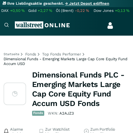
🎁 Ihre Lieblingsaktie geschenkt.
→ Jetzt Depot eröffnen
DAX
+0,50
%
Gold
+2,27
%
Öl (Brent)
-0,22
%
Dow Jones
+0,13
%
Fonds
Top Fonds Performer
Startseite
Dimensional Funds - Emerging Markets Large Cap Core Equity Fund
Accum USD
Dimensional Funds PLC -
Emerging Markets Large
Cap Core Equity Fund
Accum USD Fonds
Fonds
WKN:
A2AJZ3
Alarme
Zur Watchlist
Zum Portfolio