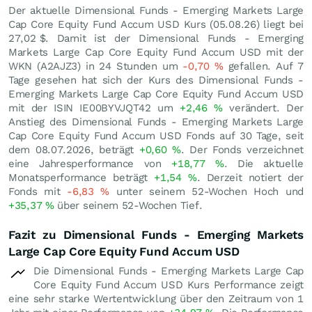
Der aktuelle Dimensional Funds - Emerging Markets Large
Cap Core Equity Fund Accum USD Kurs (
05.08.26
) liegt bei
27,02
$
. Damit ist der Dimensional Funds - Emerging
Markets Large Cap Core Equity Fund Accum USD mit der
WKN (A2AJZ3) in 24 Stunden um
-0,70
%
gefallen. Auf 7
Tage gesehen hat sich der Kurs des Dimensional Funds -
Emerging Markets Large Cap Core Equity Fund Accum USD
mit der ISIN IE00BYVJQT42 um
+2,46
%
verändert. Der
Anstieg des Dimensional Funds - Emerging Markets Large
Cap Core Equity Fund Accum USD Fonds auf 30 Tage, seit
dem 08.07.2026, beträgt
+0,60
%
. Der Fonds verzeichnet
eine Jahresperformance von
+18,77
%
. Die aktuelle
Monatsperformance beträgt
+1,54
%
. Derzeit notiert der
Fonds mit
-6,83
%
unter seinem 52-Wochen Hoch und
+35,37
%
über seinem 52-Wochen Tief.
Fazit zu Dimensional Funds - Emerging Markets
Large Cap Core Equity Fund Accum USD
Die Dimensional Funds - Emerging Markets Large Cap
Core Equity Fund Accum USD Kurs Performance zeigt
eine sehr starke Wertentwicklung über den Zeitraum von 1