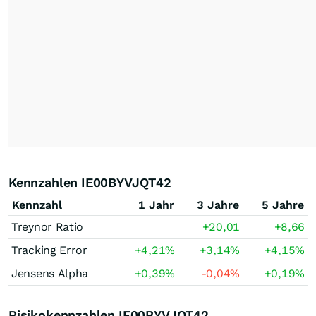
Kennzahlen IE00BYVJQT42
Kennzahl
1 Jahr
3 Jahre
5 Jahre
Treynor Ratio
+20,01
+8,66
Tracking Error
+4,21
%
+3,14
%
+4,15
%
Jensens Alpha
+0,39
%
-0,04
%
+0,19
%
Risikokennzahlen IE00BYVJQT42