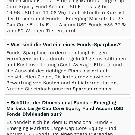
Dimensional Funds - Emerging Markets Large Cap
Core Equity Fund Accum USD Fonds lag bei
19,96
USD
(am
11.08.25
). Laut aktuellem Kurs ist
der Dimensional Funds - Emerging Markets Large
Cap Core Equity Fund Accum USD Fonds +35,37
%
vom 52 Wochen-Tief entfernt.
Was sind die Vorteile eines Fonds-Sparplans?
Fonds-Sparpläne fördern den langfristigen
Vermögensaufbau durch regelmäßige Investitionen
und Kostenverteilung (Cost-Average-Effekt), und
die Auswahl des richtigen Plans basiert auf
individuellen Zielen, Risikotoleranz sowie der
Bewertung von Kosten und Anbieterreputation.
Nutzen Sie einfach unseren
Sparplanrechner
.
Schüttet der Dimensional Funds - Emerging
Markets Large Cap Core Equity Fund Accum USD
Fonds Dividenden aus?
Es handelt sich bei dem Dimensional Funds -
Emerging Markets Large Cap Core Equity Fund
Accum USD Fonds um einen thesaurierenden