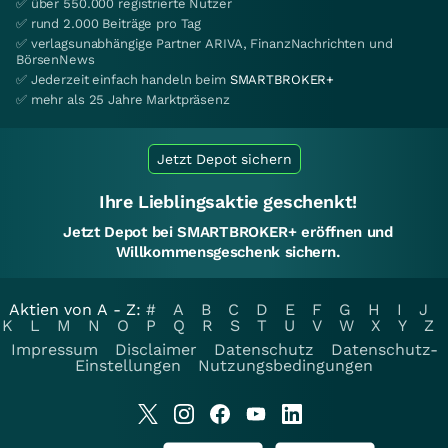
✅ über 550.000 registrierte Nutzer
✅ rund 2.000 Beiträge pro Tag
✅ verlagsunabhängige Partner ARIVA, FinanzNachrichten und
BörsenNews
✅ Jederzeit einfach handeln beim
SMARTBROKER+
✅ mehr als 25 Jahre Marktpräsenz
Jetzt Depot sichern
Ihre Lieblingsaktie geschenkt!
Jetzt Depot bei SMARTBROKER+ eröffnen und
Willkommensgeschenk sichern.
Aktien von A - Z:
#
A
B
C
D
E
F
G
H
I
J
K
L
M
N
O
P
Q
R
S
T
U
V
W
X
Y
Z
Impressum
Disclaimer
Datenschutz
Datenschutz-
Einstellungen
Nutzungsbedingungen