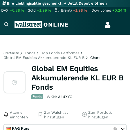
🎁 Ihre Lieblingsaktie geschenkt.
→ Jetzt Depot eröffnen
DAX
+0,88
%
Gold
+1,99
%
Öl (Brent)
-1,98
%
Dow Jones
+0,24
%
Fonds
Top Fonds Performer
Startseite
Global EM Equities Akkumulerende KL EUR B
Chart
Global EM Equities
Akkumulerende KL EUR B
Fonds
Fonds
WKN:
A14XYC
Alarme
Zur Watchlist
Zum Portfolio
einrichten
hinzufügen
hinzufügen
KAG Kurs