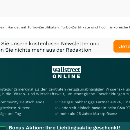
eim Handel mit Turbo-Zertifikaten. Turbo-Zertifikate sind hoch risikoreiche P
 Sie unsere kostenlosen Newsletter und
Jetz
n Sie nichts mehr aus der Redaktion
instellungsmerkmal als den zentralen verlagsunabhängigen Wissens-Hub 
 in die Börsen- und Wirtschaftswelt, um strategische Entscheidungen zu
Community Deutschlands
✅ verlagsunabhängige Partner ARIVA, Fi
gistrierte Nutzer
✅ Jederzeit einfach handeln beim
SMART
räge pro Tag
✅ mehr als 25 Jahre Marktpräsenz
Bonus Aktion:
Ihre Lieblingsaktie geschenkt!