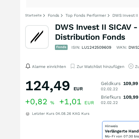
Fonds
Top Fonds Performer
DWS Invest II
Startseite
DWS Invest II SICAV 
Distribution Fonds
Fonds
ISIN:
LU1242509609
WKN:
DWS
Alarme einrichten
Zur Watchlist hinzufügen
Zu
124,49
Geldkurs
109,99
EUR
02.02.22
Briefkurs
109,99
+0,82
+1,01
%
EUR
02.02.22
Letzter Kurs
04.08.26
KAG Kurs
Hinweis
Verlängerte Hand
Mo-Fr von
07:30 bi