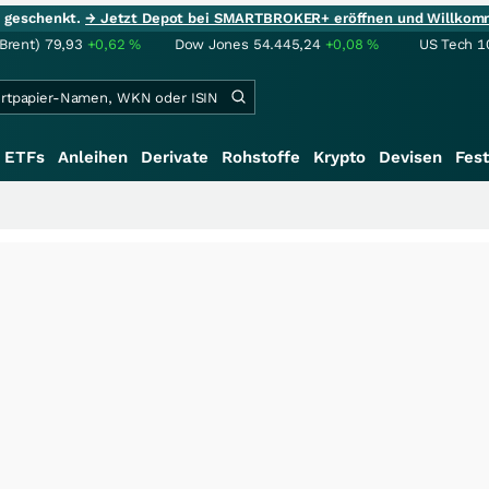
ie geschenkt.
→ Jetzt Depot bei SMARTBROKER+ eröffnen und Willkom
(Brent)
79,93
+0,62
%
Dow Jones
54.445,24
+0,08
%
US Tech 1
ETFs
Anleihen
Derivate
Rohstoffe
Krypto
Devisen
Fest