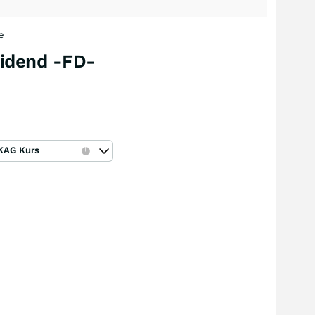
e
vidend -FD-
KAG Kurs