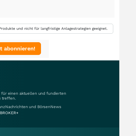
rodukte und nicht für langfristige Anlagestrategien geeignet.
t abonnieren!
für einen aktuellen und fundierten
 treffen.
nanzNachrichten und BörsenNews
BROKER+