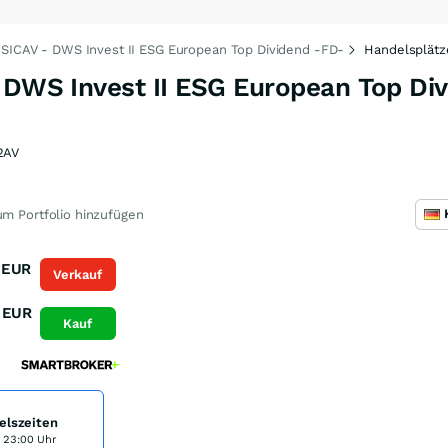
 SICAV - DWS Invest II ESG European Top Dividend -FD-
Handelsplätz
- DWS Invest II ESG European Top Di
2AV
m Portfolio hinzufügen
EUR
Verkauf
EUR
Kauf
elszeiten
s 23:00 Uhr