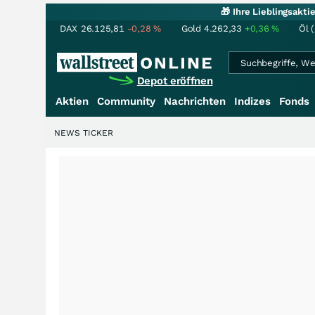
🎁 Ihre Lieblingsakt
DAX
26.125,81
-0,28
%
Gold
4.262,33
+0,36
%
Öl 
Depot eröffnen
Aktien
Community
Nachrichten
Indizes
Fonds
NEWS TICKER