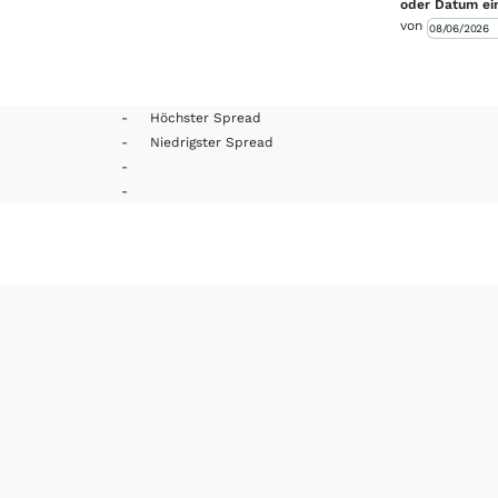
oder Datum ei
von
-
Höchster Spread
-
Niedrigster Spread
-
-