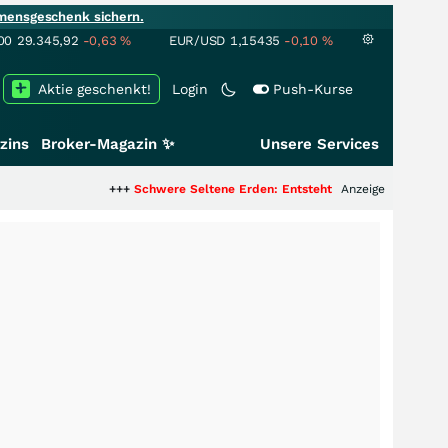
mensgeschenk sichern.
00
29.345,92
-0,63
%
EUR/USD
1,15435
-0,10
%
Aktie geschenkt!
Login
Push-Kurse
zins
Broker-Magazin ✨
Unsere Services
+++
Schwere Seltene Erden: Entsteht hier die nächste Milliarden
Anzeige