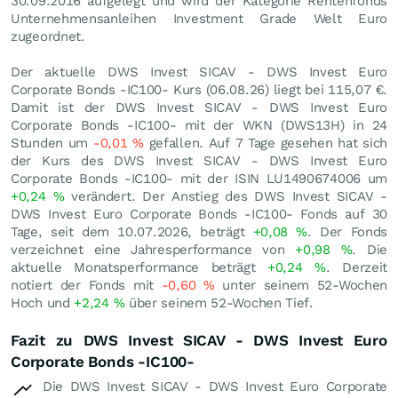
30.09.2016 aufgelegt und wird der Kategorie Rentenfonds
Unternehmensanleihen Investment Grade Welt Euro
zugeordnet.
Der aktuelle DWS Invest SICAV - DWS Invest Euro
Corporate Bonds -IC100- Kurs (
06.08.26
) liegt bei 115,07
€
.
Damit ist der DWS Invest SICAV - DWS Invest Euro
Corporate Bonds -IC100- mit der WKN (DWS13H) in 24
Stunden um
-0,01
%
gefallen. Auf 7 Tage gesehen hat sich
der Kurs des DWS Invest SICAV - DWS Invest Euro
Corporate Bonds -IC100- mit der ISIN LU1490674006 um
+0,24
%
verändert. Der Anstieg des DWS Invest SICAV -
DWS Invest Euro Corporate Bonds -IC100- Fonds auf 30
Tage, seit dem 10.07.2026, beträgt
+0,08
%
. Der Fonds
verzeichnet eine Jahresperformance von
+0,98
%
. Die
aktuelle Monatsperformance beträgt
+0,24
%
. Derzeit
notiert der Fonds mit
-0,60
%
unter seinem 52-Wochen
Hoch und
+2,24
%
über seinem 52-Wochen Tief.
Fazit zu DWS Invest SICAV - DWS Invest Euro
Corporate Bonds -IC100-
Die DWS Invest SICAV - DWS Invest Euro Corporate