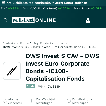
🎁 Ihre Lieblingsaktie geschenkt.
→ Jetzt Depot eröffnen
DAX
+0,69
%
Gold
0,00
%
Öl (Brent)
+0,02
%
Dow Jones
+0,25
%
Fonds
Top Fonds Performer
Startseite
DWS Invest SICAV - DWS Invest Euro Corporate Bonds -IC100-
DWS Invest SICAV - DWS
Invest Euro Corporate
Bonds -IC100-
Capitalisation Fonds
Fonds
WKN:
DWS13H
Alarme
Zur Watchlist
Zum Portfolio
einrichten
hinzufügen
hinzufügen