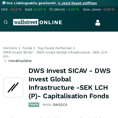
🎁 Ihre Lieblingsaktie geschenkt.
→ Jetzt Depot eröffnen
DAX
-0,12
%
Gold
+0,02
%
Öl (Brent)
+3,54
%
Dow Jones
-0,83
%
Fonds
Top Fonds Performer
Startseite
DWS Invest SICAV - DWS Invest Global Infrastructure -SEK LCH
(P)-
Handelsplätze
DWS Invest SICAV - DWS
Invest Global
Infrastructure -SEK LCH
(P)- Capitalisation Fonds
Fonds
WKN:
DWS2CS