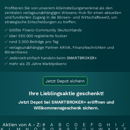
Profitieren Sie von unserem Alleinstellungsmerkmal als den
zentralen verlagsunabhängigen Wissens-Hub für einen aktuellen
und fundierten Zugang in die Börsen- und Wirtschaftswelt, um
strategische Entscheidungen zu treffen.
✅ Größte Finanz-Community Deutschlands
✅ über 550.000 registrierte Nutzer
✅ rund 2.000 Beiträge pro Tag
✅ verlagsunabhängige Partner ARIVA, FinanzNachrichten und
BörsenNews
✅ Jederzeit einfach handeln beim
SMARTBROKER+
✅ mehr als 25 Jahre Marktpräsenz
Jetzt Depot sichern
Ihre Lieblingsaktie geschenkt!
Jetzt Depot bei SMARTBROKER+ eröffnen und
Willkommensgeschenk sichern.
Aktien von A - Z:
#
A
B
C
D
E
F
G
H
I
J
K
L
M
N
O
P
Q
R
S
T
U
V
W
X
Y
Z