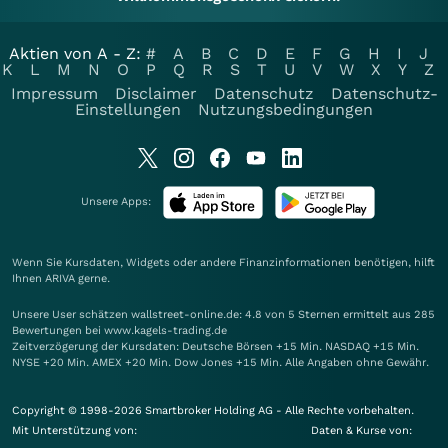
Aktien von A - Z:
#
A
B
C
D
E
F
G
H
I
J
K
L
M
N
O
P
Q
R
S
T
U
V
W
X
Y
Z
Impressum
Disclaimer
Datenschutz
Datenschutz-
Einstellungen
Nutzungsbedingungen
Unsere Apps:
Wenn Sie Kursdaten, Widgets oder andere Finanzinformationen benötigen, hilft
Ihnen
ARIVA
gerne.
Unsere User schätzen wallstreet-online.de: 4.8 von 5 Sternen ermittelt aus 285
Bewertungen bei www.kagels-trading.de
Zeitverzögerung der Kursdaten: Deutsche Börsen +15 Min. NASDAQ +15 Min.
NYSE +20 Min. AMEX +20 Min. Dow Jones +15 Min. Alle Angaben ohne Gewähr.
Copyright © 1998-2026 Smartbroker Holding AG - Alle Rechte vorbehalten.
Mit Unterstützung von:
Daten & Kurse von: