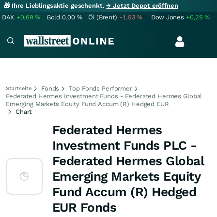
🎁 Ihre Lieblingsaktie geschenkt.
→ Jetzt Depot eröffnen
DAX
+0,69
%
Gold
0,00
%
Öl (Brent)
-1,53
%
Dow Jones
+0,25
%
Fonds
Top Fonds Performer
Startseite
Federated Hermes Investment Funds - Federated Hermes Global
Emerging Markets Equity Fund Accum (R) Hedged EUR
Chart
Federated Hermes
Investment Funds PLC -
Federated Hermes Global
Emerging Markets Equity
Fund Accum (R) Hedged
EUR Fonds