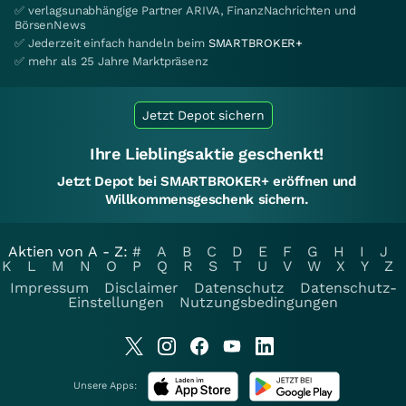
✅ verlagsunabhängige Partner ARIVA, FinanzNachrichten und
BörsenNews
✅ Jederzeit einfach handeln beim
SMARTBROKER+
✅ mehr als 25 Jahre Marktpräsenz
Jetzt Depot sichern
Ihre Lieblingsaktie geschenkt!
Jetzt Depot bei SMARTBROKER+ eröffnen und
Willkommensgeschenk sichern.
Aktien von A - Z:
#
A
B
C
D
E
F
G
H
I
J
K
L
M
N
O
P
Q
R
S
T
U
V
W
X
Y
Z
Impressum
Disclaimer
Datenschutz
Datenschutz-
Einstellungen
Nutzungsbedingungen
Unsere Apps: