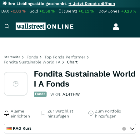
🎁 Ihre Lieblingsaktie geschenkt.
→ Jetzt Depot eröffnen
DAX
-0,03
%
Gold
+0,58
%
Öl (Brent)
+0,11
%
Dow Jones
+0,23
%
Fonds
Top Fonds Performer
Startseite
Fondita Sustainable World I A
Chart
Fondita Sustainable World
I A Fonds
Fonds
WKN:
A14THW
Alarme
Zur Watchlist
Zum Portfolio
einrichten
hinzufügen
hinzufügen
KAG Kurs