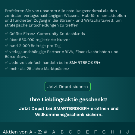
Profitieren Sie von unserem Alleinstellungsmerkmal als den
zentralen verlagsunabhängigen Wissens-Hub für einen aktuellen
und fundierten Zugang in die Börsen- und Wirtschaftswelt, um
strategische Entscheidungen zu treffen.
✅ Größte Finanz-Community Deutschlands
✅ über 550.000 registrierte Nutzer
✅ rund 2.000 Beiträge pro Tag
✅ verlagsunabhängige Partner ARIVA, FinanzNachrichten und
BörsenNews
✅ Jederzeit einfach handeln beim
SMARTBROKER+
✅ mehr als 25 Jahre Marktpräsenz
Jetzt Depot sichern
Ihre Lieblingsaktie geschenkt!
Jetzt Depot bei SMARTBROKER+ eröffnen und
Willkommensgeschenk sichern.
Aktien von A - Z:
#
A
B
C
D
E
F
G
H
I
J