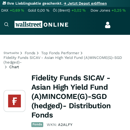
🎁 Ihre Lieblingsaktie geschenkt.
→ Jetzt Depot eröffnen
DAX
+0,69
%
Gold
0,00
%
Öl (Brent)
+0,02
%
Dow Jones
+0,25
%
Fonds
Top Fonds Performer
Startseite
Fidelity Funds SICAV - Asian High Yield Fund (A)MINCOME(G)-SGD
(hedged)-
Chart
Fidelity Funds SICAV -
Asian High Yield Fund
(A)MINCOME(G)-SGD
(hedged)- Distribution
Fonds
Fonds
WKN:
A2ALFY