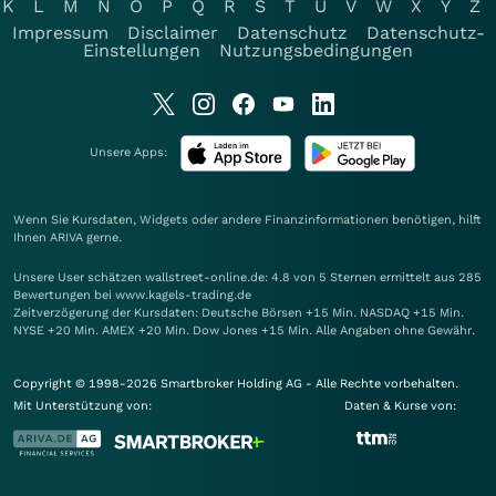
K
L
M
N
O
P
Q
R
S
T
U
V
W
X
Y
Z
Impressum
Disclaimer
Datenschutz
Datenschutz-
Einstellungen
Nutzungsbedingungen
Unsere Apps:
Wenn Sie Kursdaten, Widgets oder andere Finanzinformationen benötigen, hilft
Ihnen
ARIVA
gerne.
Unsere User schätzen wallstreet-online.de: 4.8 von 5 Sternen ermittelt aus 285
Bewertungen bei www.kagels-trading.de
Zeitverzögerung der Kursdaten: Deutsche Börsen +15 Min. NASDAQ +15 Min.
NYSE +20 Min. AMEX +20 Min. Dow Jones +15 Min. Alle Angaben ohne Gewähr.
Copyright © 1998-2026 Smartbroker Holding AG - Alle Rechte vorbehalten.
Mit Unterstützung von:
Daten & Kurse von: