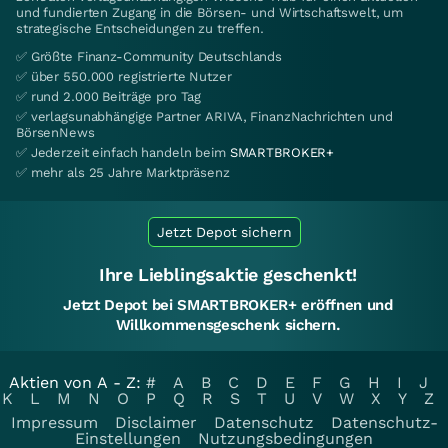
und fundierten Zugang in die Börsen- und Wirtschaftswelt, um
strategische Entscheidungen zu treffen.
✅ Größte Finanz-Community Deutschlands
✅ über 550.000 registrierte Nutzer
✅ rund 2.000 Beiträge pro Tag
✅ verlagsunabhängige Partner ARIVA, FinanzNachrichten und
BörsenNews
✅ Jederzeit einfach handeln beim
SMARTBROKER+
✅ mehr als 25 Jahre Marktpräsenz
Jetzt Depot sichern
Ihre Lieblingsaktie geschenkt!
Jetzt Depot bei SMARTBROKER+ eröffnen und
Willkommensgeschenk sichern.
Aktien von A - Z:
#
A
B
C
D
E
F
G
H
I
J
K
L
M
N
O
P
Q
R
S
T
U
V
W
X
Y
Z
Impressum
Disclaimer
Datenschutz
Datenschutz-
Einstellungen
Nutzungsbedingungen