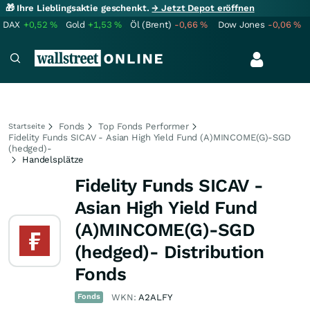
🎁 Ihre Lieblingsaktie geschenkt.
→ Jetzt Depot eröffnen
DAX
+0,52
%
Gold
+1,53
%
Öl (Brent)
-0,66
%
Dow Jones
-0,06
%
Fonds
Top Fonds Performer
Startseite
Fidelity Funds SICAV - Asian High Yield Fund (A)MINCOME(G)-SGD
(hedged)-
Handelsplätze
Fidelity Funds SICAV -
Asian High Yield Fund
(A)MINCOME(G)-SGD
(hedged)- Distribution
Fonds
Fonds
WKN:
A2ALFY