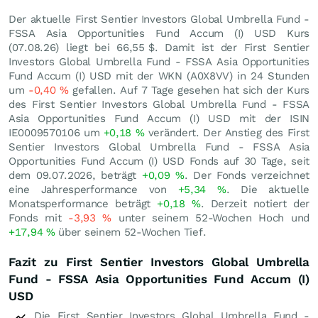
Der aktuelle First Sentier Investors Global Umbrella Fund -
FSSA Asia Opportunities Fund Accum (I) USD Kurs
(
07.08.26
) liegt bei 66,55
$
. Damit ist der First Sentier
Investors Global Umbrella Fund - FSSA Asia Opportunities
Fund Accum (I) USD mit der WKN (A0X8VV) in 24 Stunden
um
-0,40
%
gefallen. Auf 7 Tage gesehen hat sich der Kurs
des First Sentier Investors Global Umbrella Fund - FSSA
Asia Opportunities Fund Accum (I) USD mit der ISIN
IE0009570106 um
+0,18
%
verändert. Der Anstieg des First
Sentier Investors Global Umbrella Fund - FSSA Asia
Opportunities Fund Accum (I) USD Fonds auf 30 Tage, seit
dem 09.07.2026, beträgt
+0,09
%
. Der Fonds verzeichnet
eine Jahresperformance von
+5,34
%
. Die aktuelle
Monatsperformance beträgt
+0,18
%
. Derzeit notiert der
Fonds mit
-3,93
%
unter seinem 52-Wochen Hoch und
+17,94
%
über seinem 52-Wochen Tief.
Fazit zu First Sentier Investors Global Umbrella
Fund - FSSA Asia Opportunities Fund Accum (I)
USD
Die First Sentier Investors Global Umbrella Fund -