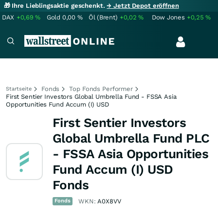
🎁 Ihre Lieblingsaktie geschenkt.
→ Jetzt Depot eröffnen
DAX
+0,69
%
Gold
0,00
%
Öl (Brent)
+0,02
%
Dow Jones
+0,25
%
Fonds
Top Fonds Performer
Startseite
First Sentier Investors Global Umbrella Fund - FSSA Asia
Opportunities Fund Accum (I) USD
First Sentier Investors
Global Umbrella Fund PLC
- FSSA Asia Opportunities
Fund Accum (I) USD
Fonds
Fonds
WKN:
A0X8VV