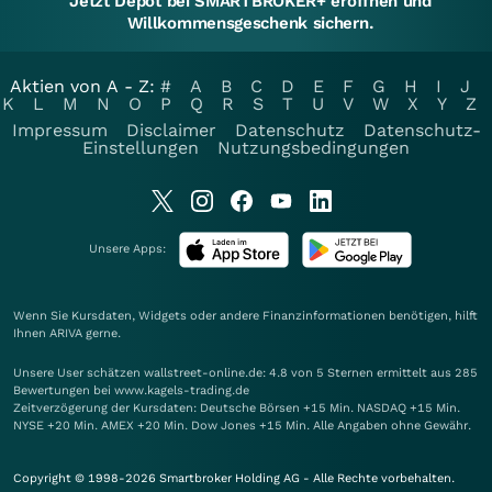
Jetzt Depot bei SMARTBROKER+ eröffnen und
Willkommensgeschenk sichern.
Aktien von A - Z:
#
A
B
C
D
E
F
G
H
I
J
K
L
M
N
O
P
Q
R
S
T
U
V
W
X
Y
Z
Impressum
Disclaimer
Datenschutz
Datenschutz-
Einstellungen
Nutzungsbedingungen
Unsere Apps:
Wenn Sie Kursdaten, Widgets oder andere Finanzinformationen benötigen, hilft
Ihnen
ARIVA
gerne.
Unsere User schätzen wallstreet-online.de: 4.8 von 5 Sternen ermittelt aus 285
Bewertungen bei www.kagels-trading.de
Zeitverzögerung der Kursdaten: Deutsche Börsen +15 Min. NASDAQ +15 Min.
NYSE +20 Min. AMEX +20 Min. Dow Jones +15 Min. Alle Angaben ohne Gewähr.
Copyright © 1998-2026 Smartbroker Holding AG - Alle Rechte vorbehalten.