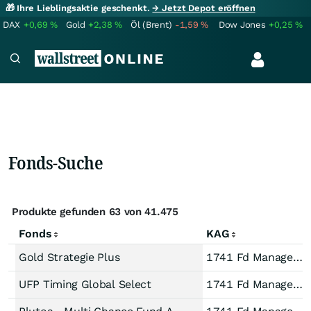
🎁 Ihre Lieblingsaktie geschenkt.
→ Jetzt Depot eröffnen
DAX
+0,69
%
Gold
+2,38
%
Öl (Brent)
-1,59
%
Dow Jones
+0,25
%
Fonds-Suche
Produkte gefunden 63 von 41.475
Fonds
KAG
Gold Strategie Plus
1741 Fd Managem AG
UFP Timing Global Select
1741 Fd Managem AG