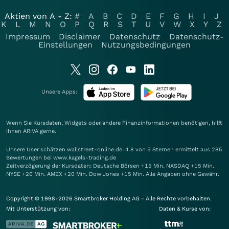
Aktien von A - Z:
#
A
B
C
D
E
F
G
H
I
J
K
L
M
N
O
P
Q
R
S
T
U
V
W
X
Y
Z
Impressum
Disclaimer
Datenschutz
Datenschutz-
Einstellungen
Nutzungsbedingungen
Unsere Apps:
Wenn Sie Kursdaten, Widgets oder andere Finanzinformationen benötigen, hilft
Ihnen
ARIVA
gerne.
Unsere User schätzen wallstreet-online.de: 4.8 von 5 Sternen ermittelt aus 285
Bewertungen bei www.kagels-trading.de
Zeitverzögerung der Kursdaten: Deutsche Börsen +15 Min. NASDAQ +15 Min.
NYSE +20 Min. AMEX +20 Min. Dow Jones +15 Min. Alle Angaben ohne Gewähr.
Copyright © 1998-2026 Smartbroker Holding AG - Alle Rechte vorbehalten.
Mit Unterstützung von:
Daten & Kurse von: