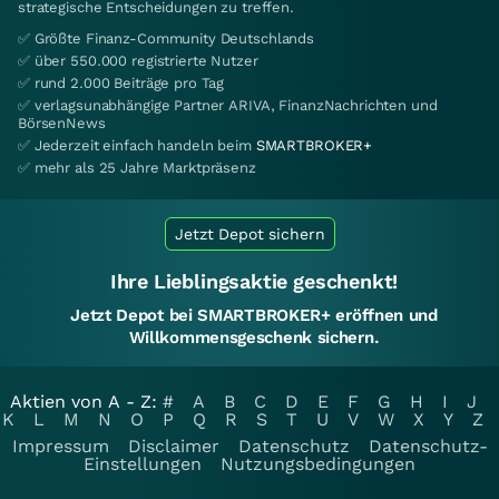
strategische Entscheidungen zu treffen.
✅ Größte Finanz-Community Deutschlands
✅ über 550.000 registrierte Nutzer
✅ rund 2.000 Beiträge pro Tag
✅ verlagsunabhängige Partner ARIVA, FinanzNachrichten und
BörsenNews
✅ Jederzeit einfach handeln beim
SMARTBROKER+
✅ mehr als 25 Jahre Marktpräsenz
Jetzt Depot sichern
Ihre Lieblingsaktie geschenkt!
Jetzt Depot bei SMARTBROKER+ eröffnen und
Willkommensgeschenk sichern.
Aktien von A - Z:
#
A
B
C
D
E
F
G
H
I
J
K
L
M
N
O
P
Q
R
S
T
U
V
W
X
Y
Z
Impressum
Disclaimer
Datenschutz
Datenschutz-
Einstellungen
Nutzungsbedingungen