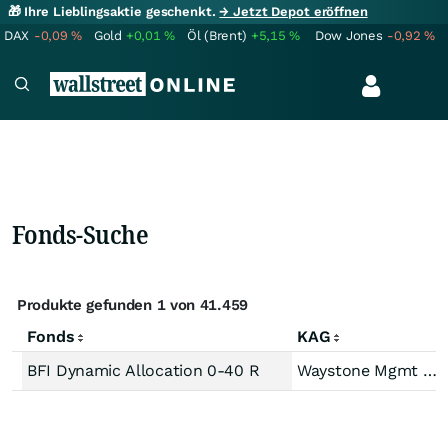
🎁 Ihre Lieblingsaktie geschenkt.
→ Jetzt Depot eröffnen
DAX
-0,09
%
Gold
+0,01
%
Öl (Brent)
+5,15
%
Dow Jones
-0,92
%
Fonds-Suche
Produkte gefunden 1 von 41.459
Fonds
KAG
BFI Dynamic Allocation 0-40 R
Waystone Mgmt Co Lux