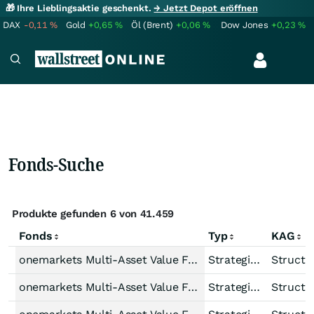
🎁 Ihre Lieblingsaktie geschenkt.
→ Jetzt Depot eröffnen
DAX
-0,11
%
Gold
+0,65
%
Öl (Brent)
+0,06
%
Dow Jones
+0,23
%
Fonds-Suche
Produkte gefunden 6 von 41.459
Fonds
Typ
KAG
onemarkets Multi-Asset Value Fund OD
Strategiefonds Misch-Strategie dynamisch Welt
Structu
onemarkets Multi-Asset Value Fund M
Strategiefonds Misch-Strategie dynamisch Welt
Structu