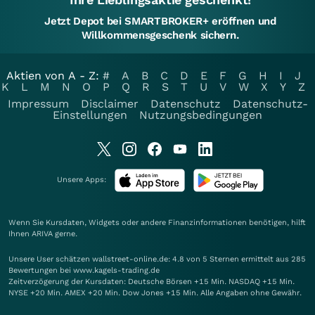
Jetzt Depot bei SMARTBROKER+ eröffnen und
Willkommensgeschenk sichern.
Aktien von A - Z:
#
A
B
C
D
E
F
G
H
I
J
K
L
M
N
O
P
Q
R
S
T
U
V
W
X
Y
Z
Impressum
Disclaimer
Datenschutz
Datenschutz-
Einstellungen
Nutzungsbedingungen
Unsere Apps:
Wenn Sie Kursdaten, Widgets oder andere Finanzinformationen benötigen, hilft
Ihnen
ARIVA
gerne.
Unsere User schätzen wallstreet-online.de: 4.8 von 5 Sternen ermittelt aus 285
Bewertungen bei www.kagels-trading.de
Zeitverzögerung der Kursdaten: Deutsche Börsen +15 Min. NASDAQ +15 Min.
NYSE +20 Min. AMEX +20 Min. Dow Jones +15 Min. Alle Angaben ohne Gewähr.