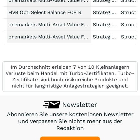
onemarkets Multi-Asset Value Fund MD
Strategiefonds Misch-Strategie dynamisch Welt
Structu
HVB Opti Select Balance FCP R
Strategiefonds Multi-Asset-Strategie Makro defensiv Welt
Structu
onemarkets Multi-Asset Value Fund E
Strategiefonds Misch-Strategie dynamisch Welt
Structu
onemarkets Multi-Asset Value Fund S
Strategiefonds Misch-Strategie dynamisch Welt
Structu
Im Durchschnitt erleiden 7 von 10 Kleinanlegern
Verluste beim Handel mit Turbo-Zertifikaten. Turbo-
Zertifikate sind hoch risikoreiche Produkte und
nicht für langfristige Anlagestrategien geeignet.
Newsletter
Abonnieren Sie unsere kostenlosen Newsletter
und verpassen Sie nichts mehr aus der
Redaktion