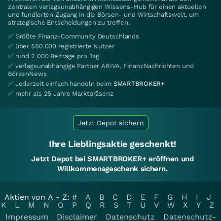
zentralen verlagsunabhängigen Wissens-Hub für einen aktuellen
und fundierten Zugang in die Börsen- und Wirtschaftswelt, um
strategische Entscheidungen zu treffen.
✅ Größte Finanz-Community Deutschlands
✅ über 550.000 registrierte Nutzer
✅ rund 2.000 Beiträge pro Tag
✅ verlagsunabhängige Partner ARIVA, FinanzNachrichten und
BörsenNews
✅ Jederzeit einfach handeln beim
SMARTBROKER+
✅ mehr als 25 Jahre Marktpräsenz
Jetzt Depot sichern
Ihre Lieblingsaktie geschenkt!
Jetzt Depot bei SMARTBROKER+ eröffnen und
Willkommensgeschenk sichern.
Aktien von A - Z:
#
A
B
C
D
E
F
G
H
I
J
K
L
M
N
O
P
Q
R
S
T
U
V
W
X
Y
Z
Impressum
Disclaimer
Datenschutz
Datenschutz-