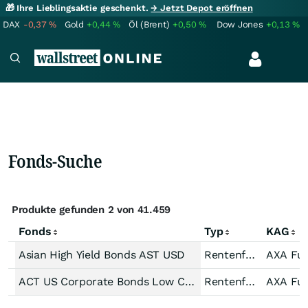
🎁 Ihre Lieblingsaktie geschenkt.
→ Jetzt Depot eröffnen
DAX
-0,37
%
Gold
+0,44
%
Öl (Brent)
+0,50
%
Dow Jones
+0,13
%
Fonds-Suche
Produkte gefunden 2 von 41.459
Fonds
Typ
KAG
Asian High Yield Bonds AST USD
Rentenfonds gemischt höherverzinst Welt Hartwährungen (Welt)
ACT US Corporate Bonds Low Carbon A Capitalisation USD
Rentenfonds Unternehmensanleihen Investment Grade Welt US-Dollar