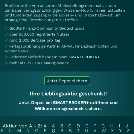
Profitieren Sie von unserem Alleinstellungsmerkmal als den
zentralen verlagsunabhängigen Wissens-Hub für einen aktuellen
und fundierten Zugang in die Börsen- und Wirtschaftswelt, um
strategische Entscheidungen zu treffen.
✅ Größte Finanz-Community Deutschlands
✅ über 550.000 registrierte Nutzer
✅ rund 2.000 Beiträge pro Tag
✅ verlagsunabhängige Partner ARIVA, FinanzNachrichten und
BörsenNews
✅ Jederzeit einfach handeln beim
SMARTBROKER+
✅ mehr als 25 Jahre Marktpräsenz
Jetzt Depot sichern
Ihre Lieblingsaktie geschenkt!
Jetzt Depot bei SMARTBROKER+ eröffnen und
Willkommensgeschenk sichern.
Aktien von A - Z:
#
A
B
C
D
E
F
G
H
I
J
K
L
M
N
O
P
Q
R
S
T
U
V
W
X
Y
Z