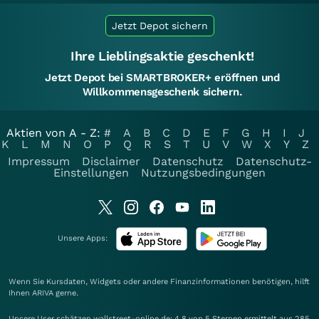
Jetzt Depot sichern
Ihre Lieblingsaktie geschenkt!
Jetzt Depot bei SMARTBROKER+ eröffnen und
Willkommensgeschenk sichern.
Aktien von A - Z:
#
A
B
C
D
E
F
G
H
I
J
K
L
M
N
O
P
Q
R
S
T
U
V
W
X
Y
Z
Impressum
Disclaimer
Datenschutz
Datenschutz-
Einstellungen
Nutzungsbedingungen
Unsere Apps:
Wenn Sie Kursdaten, Widgets oder andere Finanzinformationen benötigen, hilft
Ihnen
ARIVA
gerne.
Unsere User schätzen wallstreet-online.de: 4.8 von 5 Sternen ermittelt aus 285