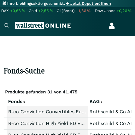
🎁 Ihre Lieblingsaktie geschenkt.
→ Jetzt Depot eröffnen
DAX
+0,68
%
Gold
+2,55
%
Öl (Brent)
-1,86
%
Dow Jones
+0,26
%
Fonds-Suche
Produkte gefunden 31 von 41.475
Fonds
KAG
R-co Conviction Convertibles Europe C EUR
Rothschild & Co AM
R-co Conviction High Yield SD Euro IC EUR
Rothschild & Co AM