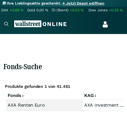
🎁 Ihre Lieblingsaktie geschenkt.
→ Jetzt Depot eröffnen
DAX
+0,69
%
Gold
0,00
%
Öl (Brent)
+0,02
%
Dow Jones
+0,25
%
Fonds-Suche
Produkte gefunden 1 von 41.481
Fonds
KAG
AXA Renten Euro
AXA Investment Mana.