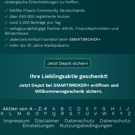
strategische Entscheidungen zu treffen.
✅ Größte Finanz-Community Deutschlands
✅ über 550.000 registrierte Nutzer
✅ rund 2.000 Beiträge pro Tag
✅ verlagsunabhängige Partner ARIVA, FinanzNachrichten und
BörsenNews
✅ Jederzeit einfach handeln beim
SMARTBROKER+
✅ mehr als 25 Jahre Marktpräsenz
Jetzt Depot sichern
Ihre Lieblingsaktie geschenkt!
Jetzt Depot bei SMARTBROKER+ eröffnen und
Willkommensgeschenk sichern.
Aktien von A - Z:
#
A
B
C
D
E
F
G
H
I
J
K
L
M
N
O
P
Q
R
S
T
U
V
W
X
Y
Z
Impressum
Disclaimer
Datenschutz
Datenschutz-
Einstellungen
Nutzungsbedingungen