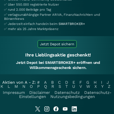
✅ über 550.000 registrierte Nutzer
✅ rund 2.000 Beiträge pro Tag
✅ verlagsunabhängige Partner ARIVA, FinanzNachrichten und
BörsenNews
✅ Jederzeit einfach handeln beim
SMARTBROKER+
✅ mehr als 25 Jahre Marktpräsenz
Jetzt Depot sichern
Ihre Lieblingsaktie geschenkt!
Jetzt Depot bei SMARTBROKER+ eröffnen und
Willkommensgeschenk sichern.
Aktien von A - Z:
#
A
B
C
D
E
F
G
H
I
J
K
L
M
N
O
P
Q
R
S
T
U
V
W
X
Y
Z
Impressum
Disclaimer
Datenschutz
Datenschutz-
Einstellungen
Nutzungsbedingungen