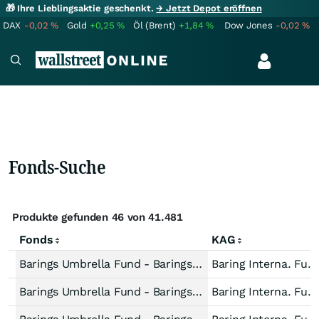
🎁 Ihre Lieblingsaktie geschenkt.
→ Jetzt Depot eröffnen
DAX
-0,02
%
Gold
+0,25
%
Öl (Brent)
+1,84
%
Dow Jones
-0,02
%
Fonds-Suche
Produkte gefunden 46 von 41.481
Fonds
KAG
Barings Umbrella Fund - Barings Emerging Markets Debt Blended Total Return Fund Accum USD
Baring Interna. Fund
Barings Umbrella Fund - Barings Emerging Markets Local Debt Fund Unhedged EUR
Baring Interna. Fund