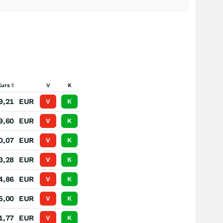
Kurs
V
K
9,21
EUR
V
K
9,60
EUR
V
K
0,07
EUR
V
K
3,28
EUR
V
K
4,86
EUR
V
K
5,00
EUR
V
K
1,77
EUR
V
K