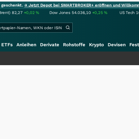
ie geschenkt.
→ Jetzt Depot bei SMARTBROKER+ eröffnen und Willkom
Brent)
82,27
+0,02
%
Dow Jones
54.036,10
+0,25
%
US Tech 1
ETFs
Anleihen
Derivate
Rohstoffe
Krypto
Devisen
Fest