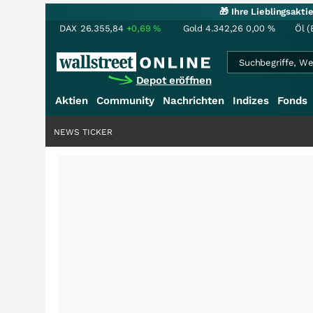
🎁 Ihre Lieblingsakt
DAX
26.355,84
+0,69
%
Gold
4.342,26
0,00
%
Öl (
Depot eröffnen
Aktien
Community
Nachrichten
Indizes
Fonds
NEWS TICKER