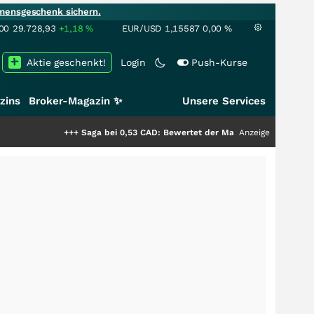
mensgeschenk sichern.
00
29.728,93
+1,18
%
EUR/USD
1,15587
0,00
%
Aktie geschenkt!
Login
Push-Kurse
zins
Broker-Magazin ✨
Unsere Services
+++
Saga bei 0,53 CAD: Bewertet der Markt noch immer nur die Hälfte
Anzeige