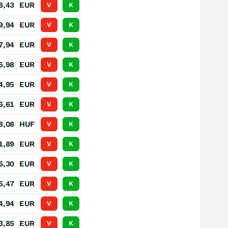
8,43
EUR
V
K
9,94
EUR
V
K
7,94
EUR
V
K
5,98
EUR
V
K
4,95
EUR
V
K
6,61
EUR
V
K
8,08
HUF
V
K
1,89
EUR
V
K
6,30
EUR
V
K
5,47
EUR
V
K
4,94
EUR
V
K
3,85
EUR
V
K