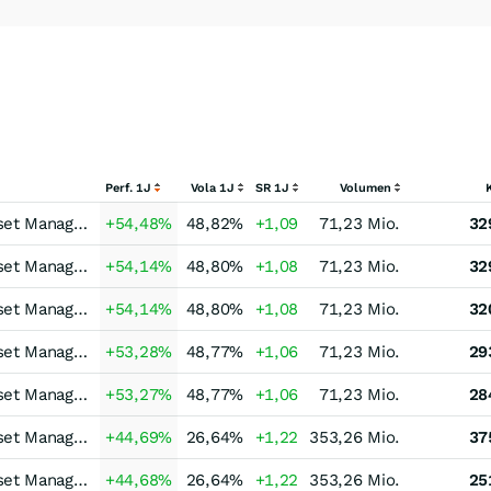
Perf. 1J
Vola 1J
SR 1J
Volumen
Erste Asset Managem
+54,48
%
48,82
%
+1,09
71,23 Mio.
32
Erste Asset Managem
+54,14
%
48,80
%
+1,08
71,23 Mio.
32
Erste Asset Managem
+54,14
%
48,80
%
+1,08
71,23 Mio.
32
Erste Asset Managem
+53,28
%
48,77
%
+1,06
71,23 Mio.
29
Erste Asset Managem
+53,27
%
48,77
%
+1,06
71,23 Mio.
28
Erste Asset Managem
+44,69
%
26,64
%
+1,22
353,26 Mio.
37
Erste Asset Managem
+44,68
%
26,64
%
+1,22
353,26 Mio.
25