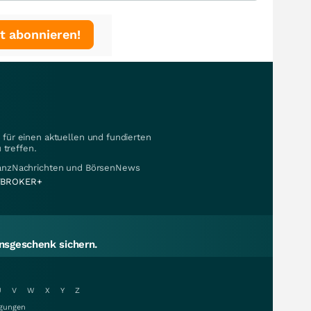
t abonnieren!
für einen aktuellen und fundierten
 treffen.
nanzNachrichten und BörsenNews
BROKER+
sgeschenk sichern.
U
V
W
X
Y
Z
gungen