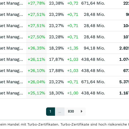
Erste Asset Managem
+27,78
%
23,38
%
+0,72
671,64 Mio.
22
Erste Asset Managem
+27,51
%
23,29
%
+0,71
28,48 Mio.
9
Erste Asset Managem
+27,51
%
23,27
%
+0,71
28,48 Mio.
10
Erste Asset Managem
+27,50
%
23,28
%
+0,71
28,48 Mio.
10
Erste Asset Managem
+26,35
%
18,29
%
+1,35
94,18 Mio.
2.82
Erste Asset Managem
+26,11
%
17,87
%
+1,03
438,48 Mio.
1.07
Erste Asset Managem
+26,10
%
17,88
%
+1,03
438,48 Mio.
67
Erste Asset Managem
+26,04
%
23,22
%
+0,71
671,64 Mio.
5.37
Erste Asset Managem
+25,12
%
18,30
%
+1,00
438,48 Mio.
1.16
1
…
830
eim Handel mit Turbo-Zertifikaten. Turbo-Zertifikate sind hoch risikoreiche P