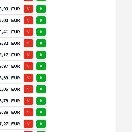
3,90
EUR
V
K
2,03
EUR
V
K
3,41
EUR
V
K
9,82
EUR
V
K
5,17
EUR
V
K
9,97
EUR
V
K
3,69
EUR
V
K
2,05
EUR
V
K
6,78
EUR
V
K
6,36
EUR
V
K
7,27
EUR
V
K