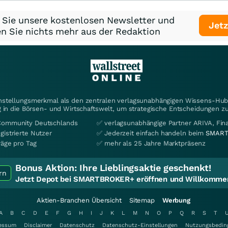
 Sie unsere kostenlosen Newsletter und
Jetz
n Sie nichts mehr aus der Redaktion
instellungsmerkmal als den zentralen verlagsunabhängigen Wissens-Hub 
 in die Börsen- und Wirtschaftswelt, um strategische Entscheidungen zu
Community Deutschlands
✅ verlagsunabhängige Partner ARIVA, Fi
gistrierte Nutzer
✅ Jederzeit einfach handeln beim
SMART
räge pro Tag
✅ mehr als 25 Jahre Marktpräsenz
Bonus Aktion:
Ihre Lieblingsaktie geschenkt!
rn
Jetzt Depot bei SMARTBROKER+ eröffnen und Willkommen
Aktien-Branchen Übersicht
Sitemap
Werbung
A
B
C
D
E
F
G
H
I
J
K
L
M
N
O
P
Q
R
S
T
essum
Disclaimer
Datenschutz
Datenschutz-Einstellungen
Nutzungsbedin