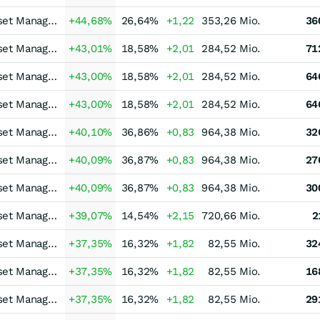
Erste Asset Managem
+44,68
%
26,64
%
+1,22
353,26 Mio.
36
Erste Asset Managem
+43,01
%
18,58
%
+2,01
284,52 Mio.
71
Erste Asset Managem
+43,00
%
18,58
%
+2,01
284,52 Mio.
64
Erste Asset Managem
+43,00
%
18,58
%
+2,01
284,52 Mio.
64
Erste Asset Managem
+40,10
%
36,86
%
+0,83
964,38 Mio.
32
Erste Asset Managem
+40,09
%
36,87
%
+0,83
964,38 Mio.
27
Erste Asset Managem
+40,09
%
36,87
%
+0,83
964,38 Mio.
30
Erste Asset Managem
+39,07
%
14,54
%
+2,15
720,66 Mio.
2
Erste Asset Managem
+37,35
%
16,32
%
+1,82
82,55 Mio.
32
Erste Asset Managem
+37,35
%
16,32
%
+1,82
82,55 Mio.
16
Erste Asset Managem
+37,35
%
16,32
%
+1,82
82,55 Mio.
29