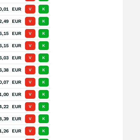
0,01
EUR
V
K
2,49
EUR
V
K
6,15
EUR
V
K
6,15
EUR
V
K
6,03
EUR
V
K
6,38
EUR
V
K
0,07
EUR
V
K
1,00
EUR
V
K
4,22
EUR
V
K
8,39
EUR
V
K
1,26
EUR
V
K