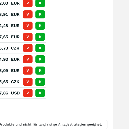
2,00
EUR
V
K
8,91
EUR
V
K
4,48
EUR
V
K
7,65
EUR
V
K
5,73
CZK
V
K
4,93
EUR
V
K
3,09
EUR
V
K
5,65
CZK
V
K
7,86
USD
V
K
rodukte und nicht für langfristige Anlagestrategien geeignet.