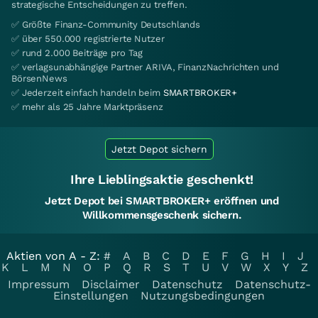
strategische Entscheidungen zu treffen.
✅ Größte Finanz-Community Deutschlands
✅ über 550.000 registrierte Nutzer
✅ rund 2.000 Beiträge pro Tag
✅ verlagsunabhängige Partner ARIVA, FinanzNachrichten und
BörsenNews
✅ Jederzeit einfach handeln beim
SMARTBROKER+
✅ mehr als 25 Jahre Marktpräsenz
Jetzt Depot sichern
Ihre Lieblingsaktie geschenkt!
Jetzt Depot bei SMARTBROKER+ eröffnen und
Willkommensgeschenk sichern.
Aktien von A - Z:
#
A
B
C
D
E
F
G
H
I
J
K
L
M
N
O
P
Q
R
S
T
U
V
W
X
Y
Z
Impressum
Disclaimer
Datenschutz
Datenschutz-
Einstellungen
Nutzungsbedingungen