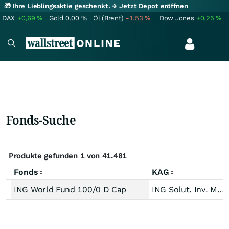
🎁 Ihre Lieblingsaktie geschenkt.
→ Jetzt Depot eröffnen
DAX
+0,69
%
Gold
0,00
%
Öl (Brent)
-1,53
%
Dow Jones
+0,25
%
Fonds-Suche
Produkte gefunden 1 von 41.481
Fonds
KAG
ING World Fund 100/0 D Cap
ING Solut. Inv. Mgmt