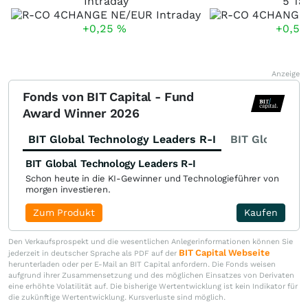
Intraday
5 Ta
+0,25
%
+0,5
Anzeige
Fonds von BIT Capital - Fund
Award Winner 2026
BIT Global Technology Leaders R-I
BIT Global Fi
BIT Global Technology Leaders R-I
Schon heute in die KI-Gewinner und Technologieführer von
morgen investieren.
Zum Produkt
Kaufen
Den Verkaufsprospekt und die wesentlichen Anlegerinformationen können Sie
BIT Capital Webseite
jederzeit in deutscher Sprache als PDF auf der
herunterladen oder per E-Mail an BIT Capital anfordern. Die Fonds weisen
aufgrund ihrer Zusammensetzung und des möglichen Einsatzes von Derivaten
eine erhöhte Volatilität auf. Die bisherige Wertentwicklung ist kein Indikator für
die zukünftige Wertentwicklung. Kursverluste sind möglich.