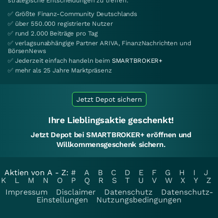
strategische Entscheidungen zu treffen.
✅ Größte Finanz-Community Deutschlands
✅ über 550.000 registrierte Nutzer
✅ rund 2.000 Beiträge pro Tag
✅ verlagsunabhängige Partner ARIVA, FinanzNachrichten und
BörsenNews
✅ Jederzeit einfach handeln beim
SMARTBROKER+
✅ mehr als 25 Jahre Marktpräsenz
Jetzt Depot sichern
Ihre Lieblingsaktie geschenkt!
Jetzt Depot bei SMARTBROKER+ eröffnen und
Willkommensgeschenk sichern.
Aktien von A - Z:
#
A
B
C
D
E
F
G
H
I
J
K
L
M
N
O
P
Q
R
S
T
U
V
W
X
Y
Z
Impressum
Disclaimer
Datenschutz
Datenschutz-
Einstellungen
Nutzungsbedingungen