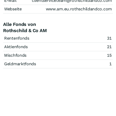
E-Mail
clientserviceteam@rothschildandco.com
Webseite
www.am.eu.rothschildandco.com
Alle Fonds von
Rothschild & Co AM
Rentenfonds
31
Aktienfonds
21
Mischfonds
15
Geldmarktfonds
1