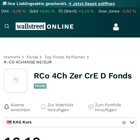
🎁 Ihre Lieblingsaktie geschenkt.
→ Jetzt Depot eröffnen
DAX
-0,09
%
Gold
+0,61
%
Öl (Brent)
+5,15
%
Dow Jones
-0,92
%
Fonds
Top Fonds Performer
Startseite
R-CO 4CHANGE NE/EUR
RCo 4Ch Zer CrE D Fonds
Fonds
Alarme
Zur Watchlist
Zum Portfolio
einrichten
hinzufügen
hinzufügen
KAG Kurs