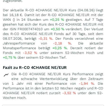
zugeordnet.
Der aktuelle R-CO 4CHANGE NE/EUR Kurs (
04.08.26
) liegt
bei 16,18
€
. Damit ist der R-CO 4CHANGE NE/EUR mit der
WKN () in 24 Stunden um
+0,25
%
gestiegen. Auf 7 Tage
gesehen hat sich der Kurs des R-CO 4CHANGE NE/EUR mit
der ISIN FR0007474010 um
+0,50
%
verändert. Der Verlust
des R-CO 4CHANGE NE/EUR Fonds auf 30 Tage, seit dem
08.07.2026, beträgt
-0,31
%
. Der Fonds verzeichnet eine
Jahresperformance von
-2,18
%
. Die aktuelle
Monatsperformance beträgt
+0,25
%
. Derzeit notiert der
Fonds mit
-3,52
%
unter seinem 52-Wochen Hoch und
+0,75
%
über seinem 52-Wochen Tief.
Fazit zu R-CO 4CHANGE NE/EUR
Die R-CO 4CHANGE NE/EUR Kurs Performance zeigt
eine schwache Wertentwicklung über den Zeitraum
von 1 Jahr mit einer Performance von
-1,94
%
. Die
Performance ist in den letzten 52 Wochen negativ und R-CO
4CHANGE NE/EUR notiert zurzeit
-3,52
%
unter dem 52-
Wochen Hoch.