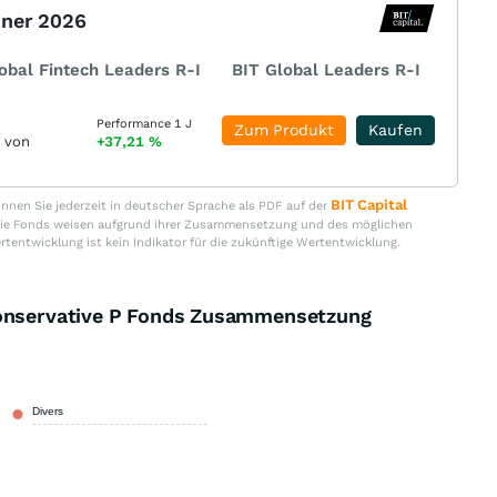
nner 2026
obal Fintech Leaders R-I
BIT Global Leaders R-I
Performance 1 J
Zum Produkt
Kaufen
r von
+37,21
%
BIT Capital
nen Sie jederzeit in deutscher Sprache als PDF auf der
. Die Fonds weisen aufgrund ihrer Zusammensetzung und des möglichen
ertentwicklung ist kein Indikator für die zukünftige Wertentwicklung.
Conservative P Fonds Zusammensetzung
Divers
100,00 %