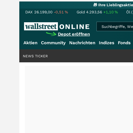
🎁 Ihre Lieblingsakt
DAX
26.199,00
-0,51
%
Gold
4.293,56
+1,10
%
Öl 
Depot eröffnen
Aktien
Community
Nachrichten
Indizes
Fonds
NEWS TICKER