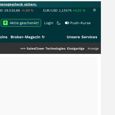
mensgeschenk sichern.
00
29.530,86
-0,69
%
EUR/USD
1,15574
+0,02
%
Aktie geschenkt!
Login
Push-Kurse
zins
Broker-Magazin ✨
Unsere Services
+++
SalesCloser Technologies: Einzigartige Leistung zieht die Top-Dogs an!
Anzeige