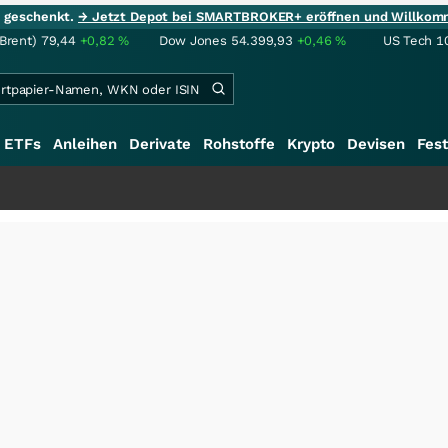
ie geschenkt.
→ Jetzt Depot bei SMARTBROKER+ eröffnen und Willkom
(Brent)
79,44
+0,82
%
Dow Jones
54.399,93
+0,46
%
US Tech 1
ETFs
Anleihen
Derivate
Rohstoffe
Krypto
Devisen
Fest