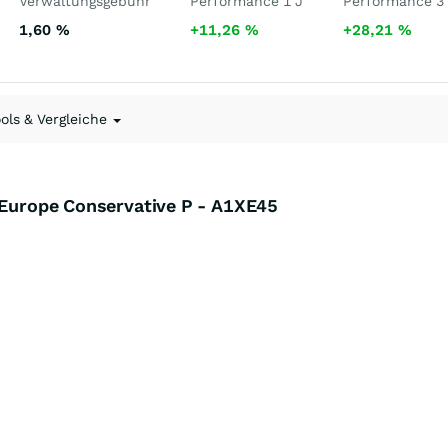
Verwaltungsgebühr
Performance 1 J
Performance 3
1,60
%
+11,26
%
+28,21
%
ools & Vergleiche
G Europe Conservative P - A1XE45