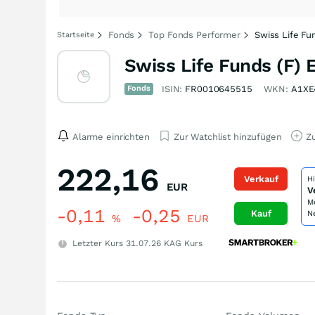
Fonds
Top Fonds Performer
Swiss Life Fu
Startseite
Swiss Life Funds (F) 
Fonds
ISIN:
FR0010645515
WKN:
A1XE
Alarme einrichten
Zur Watchlist hinzufügen
Zu
222,16
Verkauf
H
EUR
V
M
-0,11
-0,25
Kauf
N
%
EUR
Letzter Kurs
31.07.26
KAG Kurs