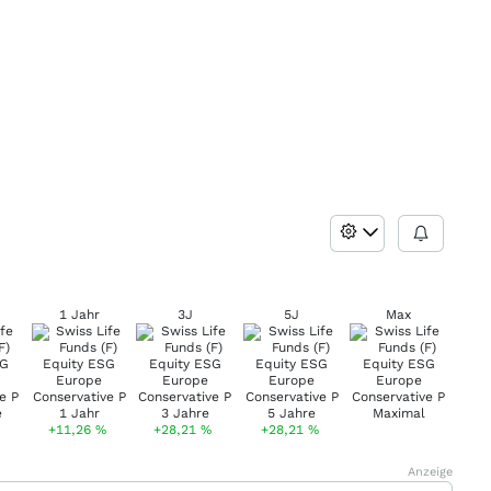
1 Jahr
3J
5J
Max
+11,26
%
+28,21
%
+28,21
%
Anzeige