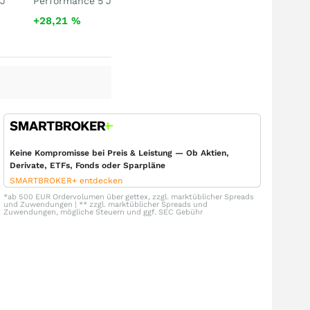
 J
Performance 5 J
+28,21
%
Keine Kompromisse bei Preis & Leistung — Ob Aktien,
Derivate, ETFs, Fonds oder Sparpläne
SMARTBROKER+ entdecken
*ab 500 EUR Ordervolumen über gettex, zzgl. marktüblicher Spreads
und Zuwendungen | ** zzgl. marktüblicher Spreads und
Zuwendungen, mögliche Steuern und ggf. SEC Gebühr