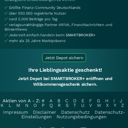
✅ Größte Finanz-Community Deutschlands
✅ über 550.000 registrierte Nutzer
✅ rund 2.000 Beiträge pro Tag
✅ verlagsunabhängige Partner ARIVA, FinanzNachrichten und
BörsenNews
✅ Jederzeit einfach handeln beim
SMARTBROKER+
✅ mehr als 25 Jahre Marktpräsenz
Jetzt Depot sichern
Ihre Lieblingsaktie geschenkt!
Jetzt Depot bei SMARTBROKER+ eröffnen und
Willkommensgeschenk sichern.
Aktien von A - Z:
#
A
B
C
D
E
F
G
H
I
J
K
L
M
N
O
P
Q
R
S
T
U
V
W
X
Y
Z
Impressum
Disclaimer
Datenschutz
Datenschutz-
Einstellungen
Nutzungsbedingungen