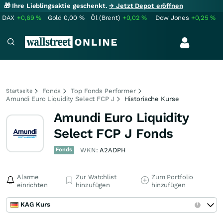
🎁 Ihre Lieblingsaktie geschenkt.
→ Jetzt Depot eröffnen
DAX
+0,69
%
Gold
0,00
%
Öl (Brent)
+0,02
%
Dow Jones
+0,25
%
Fonds
Top Fonds Performer
Startseite
Amundi Euro Liquidity Select FCP J
Historische Kurse
Amundi Euro Liquidity
Select FCP J Fonds
Fonds
WKN:
A2ADPH
Alarme
Zur Watchlist
Zum Portfolio
einrichten
hinzufügen
hinzufügen
KAG Kurs