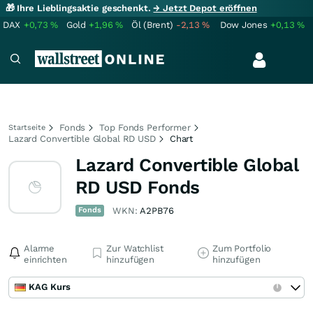
🎁 Ihre Lieblingsaktie geschenkt.
→ Jetzt Depot eröffnen
DAX
+0,73
%
Gold
+1,96
%
Öl (Brent)
-2,13
%
Dow Jones
+0,13
%
Fonds
Top Fonds Performer
Startseite
Lazard Convertible Global RD USD
Chart
Lazard Convertible Global
RD USD Fonds
Fonds
WKN:
A2PB76
Alarme
Zur Watchlist
Zum Portfolio
einrichten
hinzufügen
hinzufügen
KAG Kurs