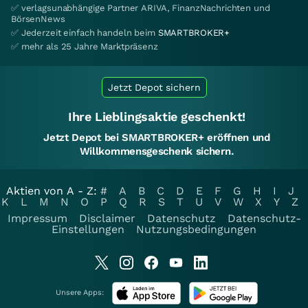
✅ verlagsunabhängige Partner ARIVA, FinanzNachrichten und
BörsenNews
✅ Jederzeit einfach handeln beim
SMARTBROKER+
✅ mehr als 25 Jahre Marktpräsenz
Jetzt Depot sichern
Ihre Lieblingsaktie geschenkt!
Jetzt Depot bei SMARTBROKER+ eröffnen und
Willkommensgeschenk sichern.
Aktien von A - Z:
#
A
B
C
D
E
F
G
H
I
J
K
L
M
N
O
P
Q
R
S
T
U
V
W
X
Y
Z
Impressum
Disclaimer
Datenschutz
Datenschutz-
Einstellungen
Nutzungsbedingungen
Unsere Apps: