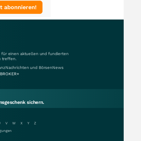
t abonnieren!
für einen aktuellen und fundierten
 treffen.
nanzNachrichten und BörsenNews
BROKER+
sgeschenk sichern.
U
V
W
X
Y
Z
gungen