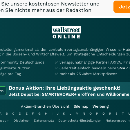
 Sie unsere kostenlosen Newsletter und
Jetz
n Sie nichts mehr aus der Redaktion
instellungsmerkmal als den zentralen verlagsunabhängigen Wissens-Hub 
 in die Börsen- und Wirtschaftswelt, um strategische Entscheidungen zu
Community Deutschlands
✅ verlagsunabhängige Partner ARIVA, Fi
gistrierte Nutzer
✅ Jederzeit einfach handeln beim
SMART
räge pro Tag
✅ mehr als 25 Jahre Marktpräsenz
Bonus Aktion:
Ihre Lieblingsaktie geschenkt!
rn
Jetzt Depot bei SMARTBROKER+ eröffnen und Willkommen
Aktien-Branchen Übersicht
Sitemap
Werbung
A
B
C
D
E
F
G
H
I
J
K
L
M
N
O
P
Q
R
S
T
essum
Disclaimer
Datenschutz
Datenschutz-Einstellungen
Nutzungsbedin