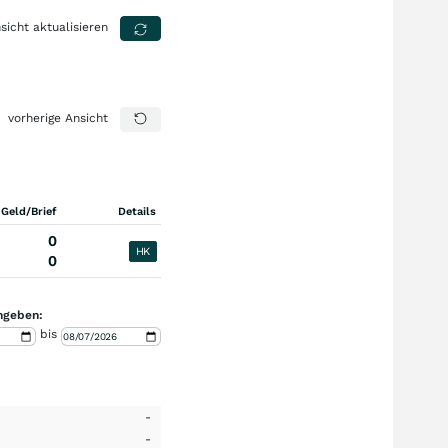
sicht aktualisieren
vorherige Ansicht
 Geld/Brief
Details
0
HK
0
ngeben:
bis
-
-