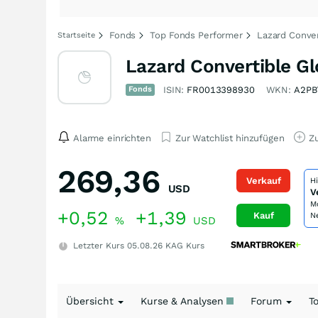
Fonds
Top Fonds Performer
Lazard Conver
Startseite
Lazard Convertible G
Fonds
ISIN:
FR0013398930
WKN:
A2PB
Alarme einrichten
Zur Watchlist hinzufügen
Zu
269,36
Verkauf
H
USD
V
M
+0,52
+1,39
Kauf
N
%
USD
Letzter Kurs
05.08.26
KAG Kurs
Übersicht
Kurse & Analysen
Forum
T