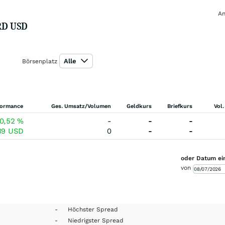
An
 RD USD
Alle
Börsenplatz
formance
Ges. Umsatz/Volumen
Geldkurs
Briefkurs
Vol.
0,52
%
-
-
-
39
USD
0
-
-
oder Datum ei
von
-
Höchster Spread
-
Niedrigster Spread