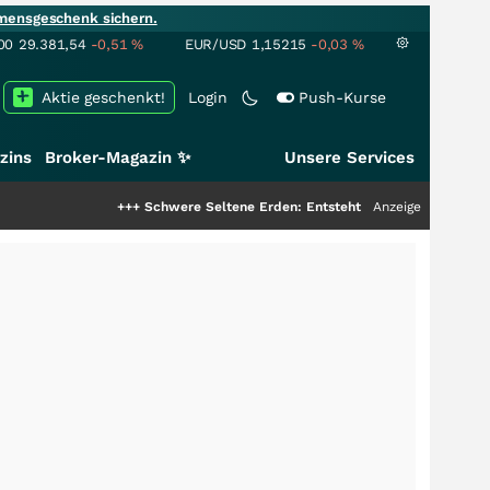
mensgeschenk sichern.
00
29.381,54
-0,51
%
EUR/USD
1,15215
-0,03
%
Aktie geschenkt!
Login
Push-Kurse
zins
Broker-Magazin ✨
Unsere Services
+++
Schwere Seltene Erden: Entsteht hier die nächste Milliarden
Anzeige