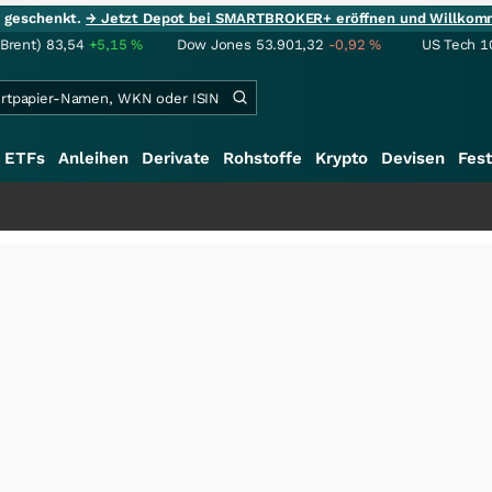
ie geschenkt.
→ Jetzt Depot bei SMARTBROKER+ eröffnen und Willkom
(Brent)
83,54
+5,15
%
Dow Jones
53.901,32
-0,92
%
US Tech 1
ETFs
Anleihen
Derivate
Rohstoffe
Krypto
Devisen
Fest