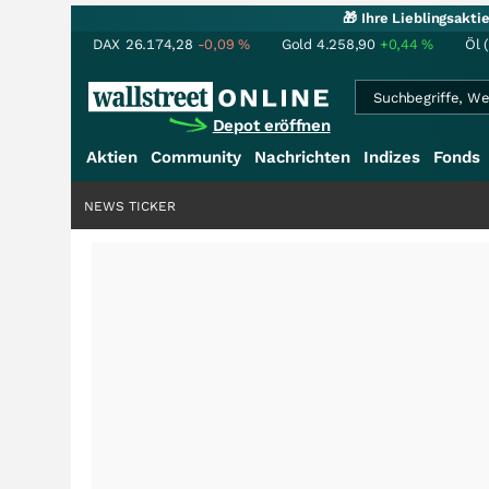
🎁 Ihre Lieblingsakt
DAX
26.174,28
-0,09
%
Gold
4.258,90
+0,44
%
Öl 
Depot eröffnen
Aktien
Community
Nachrichten
Indizes
Fonds
NEWS TICKER