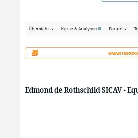
Übersicht
Kurse & Analysen
Forum
T
🎁
SMARTBROKER+
Edmond de Rothschild SICAV - Eq