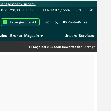
mensgeschenk sichern.
00
29.728,93
+1,18
%
EUR/USD
1,15587
0,00
%
Aktie geschenkt!
Login
Push-Kurse
zins
Broker-Magazin ✨
Unsere Services
+++
Saga bei 0,53 CAD: Bewertet der Markt noch immer nur die H
Anzeige