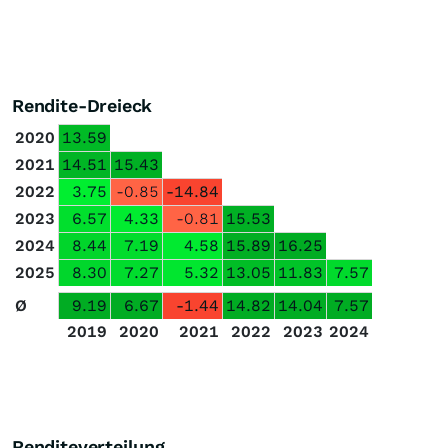
Rendite-Dreieck
2020
13.59
2021
14.51
15.43
2022
3.75
-0.85
-14.84
2023
6.57
4.33
-0.81
15.53
2024
8.44
7.19
4.58
15.89
16.25
2025
8.30
7.27
5.32
13.05
11.83
7.57
Ø
9.19
6.67
-1.44
14.82
14.04
7.57
2019
2020
2021
2022
2023
2024
Renditeverteilung