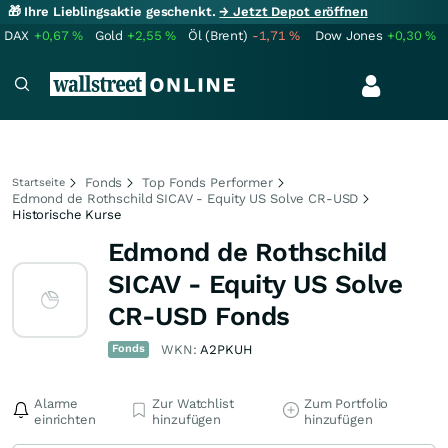
🎁 Ihre Lieblingsaktie geschenkt.
→ Jetzt Depot eröffnen
DAX
+0,67
%
Gold
+2,55
%
Öl (Brent)
-1,71
%
Dow Jones
+0,30
%
Fonds
Top Fonds Performer
Startseite
Edmond de Rothschild SICAV - Equity US Solve CR-USD
Historische Kurse
Edmond de Rothschild
SICAV - Equity US Solve
CR-USD Fonds
Fonds
WKN:
A2PKUH
Alarme
Zur Watchlist
Zum Portfolio
einrichten
hinzufügen
hinzufügen