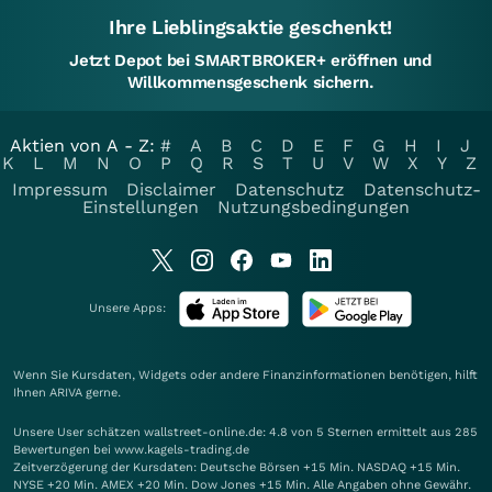
Ihre Lieblingsaktie geschenkt!
Jetzt Depot bei SMARTBROKER+ eröffnen und
Willkommensgeschenk sichern.
Aktien von A - Z:
#
A
B
C
D
E
F
G
H
I
J
K
L
M
N
O
P
Q
R
S
T
U
V
W
X
Y
Z
Impressum
Disclaimer
Datenschutz
Datenschutz-
Einstellungen
Nutzungsbedingungen
Unsere Apps:
Wenn Sie Kursdaten, Widgets oder andere Finanzinformationen benötigen, hilft
Ihnen
ARIVA
gerne.
Unsere User schätzen wallstreet-online.de: 4.8 von 5 Sternen ermittelt aus 285
Bewertungen bei www.kagels-trading.de
Zeitverzögerung der Kursdaten: Deutsche Börsen +15 Min. NASDAQ +15 Min.
NYSE +20 Min. AMEX +20 Min. Dow Jones +15 Min. Alle Angaben ohne Gewähr.