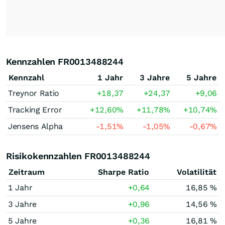
Kennzahlen FR0013488244
Kennzahl
1 Jahr
3 Jahre
5 Jahre
Treynor Ratio
+18,37
+24,37
+9,06
Tracking Error
+12,60
%
+11,78
%
+10,74
%
Jensens Alpha
-1,51
%
-1,05
%
-0,67
%
Risikokennzahlen FR0013488244
Zeitraum
Sharpe Ratio
Volatilität
1 Jahr
+0,64
16,85 %
3 Jahre
+0,96
14,56 %
5 Jahre
+0,36
16,81 %