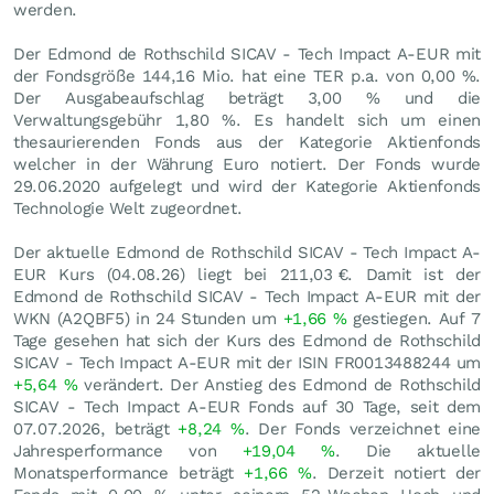
werden.
Der Edmond de Rothschild SICAV - Tech Impact A-EUR mit
der Fondsgröße 144,16 Mio. hat eine TER p.a. von 0,00 %.
Der Ausgabeaufschlag beträgt 3,00 % und die
Verwaltungsgebühr 1,80 %. Es handelt sich um einen
thesaurierenden Fonds aus der Kategorie Aktienfonds
welcher in der Währung Euro notiert. Der Fonds wurde
29.06.2020 aufgelegt und wird der Kategorie Aktienfonds
Technologie Welt zugeordnet.
Der aktuelle Edmond de Rothschild SICAV - Tech Impact A-
EUR Kurs (
04.08.26
) liegt bei 211,03
€
. Damit ist der
Edmond de Rothschild SICAV - Tech Impact A-EUR mit der
WKN (A2QBF5) in 24 Stunden um
+1,66
%
gestiegen. Auf 7
Tage gesehen hat sich der Kurs des Edmond de Rothschild
SICAV - Tech Impact A-EUR mit der ISIN FR0013488244 um
+5,64
%
verändert. Der Anstieg des Edmond de Rothschild
SICAV - Tech Impact A-EUR Fonds auf 30 Tage, seit dem
07.07.2026, beträgt
+8,24
%
. Der Fonds verzeichnet eine
Jahresperformance von
+19,04
%
. Die aktuelle
Monatsperformance beträgt
+1,66
%
. Derzeit notiert der