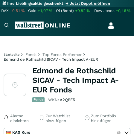
🎁 Ihre Lieblingsaktie geschenkt.
→ Jetzt Depot eröffnen
DAX
-0,51
%
Gold
+1,07
%
Öl (Brent)
+0,82
%
Dow Jones
+0,46
%
Fonds
Top Fonds Performer
Startseite
Edmond de Rothschild SICAV - Tech Impact A-EUR
Edmond de Rothschild
SICAV - Tech Impact A-
EUR Fonds
Fonds
WKN:
A2QBF5
Alarme
Zur Watchlist
Zum Portfolio
einrichten
hinzufügen
hinzufügen
KAG Kurs