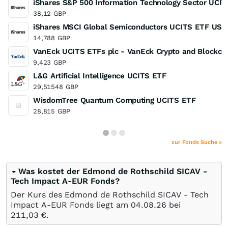
iShares S&P 500 Information Technology Sector UCI
38,12
GBP
iShares MSCI Global Semiconductors UCITS ETF USD 
14,788
GBP
VanEck UCITS ETFs plc - VanEck Crypto and Blockch
9,423
GBP
L&G Artificial Intelligence UCITS ETF
29,51548
GBP
WisdomTree Quantum Computing UCITS ETF
28,815
GBP
zur Fonds Suche »
Was kostet der Edmond de Rothschild SICAV -
Tech Impact A-EUR Fonds?
Der Kurs des Edmond de Rothschild SICAV - Tech
Impact A-EUR Fonds liegt am
04.08.26
bei
211,03
€
.