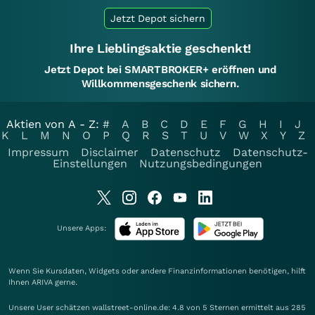
Jetzt Depot sichern
Ihre Lieblingsaktie geschenkt!
Jetzt Depot bei SMARTBROKER+ eröffnen und
Willkommensgeschenk sichern.
Aktien von A - Z:
#
A
B
C
D
E
F
G
H
I
J
K
L
M
N
O
P
Q
R
S
T
U
V
W
X
Y
Z
Impressum
Disclaimer
Datenschutz
Datenschutz-
Einstellungen
Nutzungsbedingungen
Unsere Apps:
Wenn Sie Kursdaten, Widgets oder andere Finanzinformationen benötigen, hilft
Ihnen
ARIVA
gerne.
Unsere User schätzen wallstreet-online.de: 4.8 von 5 Sternen ermittelt aus 285