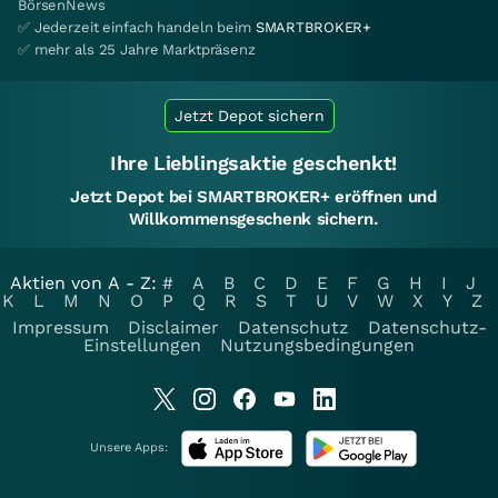
BörsenNews
✅ Jederzeit einfach handeln beim
SMARTBROKER+
✅ mehr als 25 Jahre Marktpräsenz
Jetzt Depot sichern
Ihre Lieblingsaktie geschenkt!
Jetzt Depot bei SMARTBROKER+ eröffnen und
Willkommensgeschenk sichern.
Aktien von A - Z:
#
A
B
C
D
E
F
G
H
I
J
K
L
M
N
O
P
Q
R
S
T
U
V
W
X
Y
Z
Impressum
Disclaimer
Datenschutz
Datenschutz-
Einstellungen
Nutzungsbedingungen
Unsere Apps: