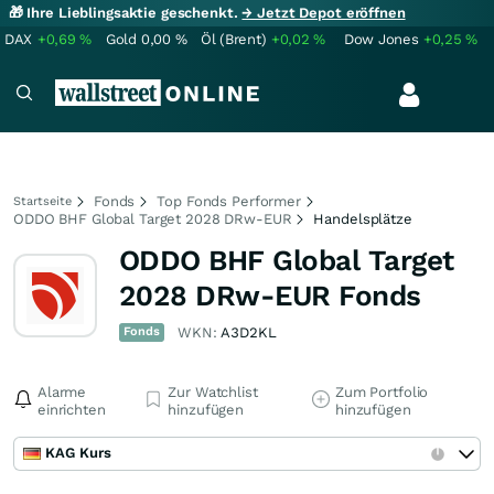
🎁 Ihre Lieblingsaktie geschenkt.
→ Jetzt Depot eröffnen
DAX
+0,69
%
Gold
0,00
%
Öl (Brent)
+0,02
%
Dow Jones
+0,25
%
Fonds
Top Fonds Performer
Startseite
ODDO BHF Global Target 2028 DRw-EUR
Handelsplätze
ODDO BHF Global Target
2028 DRw-EUR Fonds
Fonds
WKN:
A3D2KL
Alarme
Zur Watchlist
Zum Portfolio
einrichten
hinzufügen
hinzufügen
KAG Kurs