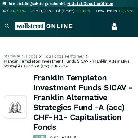
🎁 Ihre Lieblingsaktie geschenkt.
→ Jetzt Depot eröffnen
DAX
+0,69
%
Gold
0,00
%
Öl (Brent)
+0,02
%
Dow Jones
+0,25
%
Fonds
Top Fonds Performer
Startseite
Franklin Templeton Investment Funds SICAV - Franklin Alternative
Strategies Fund -A (acc) CHF-H1-
Franklin Templeton
Investment Funds SICAV -
Franklin Alternative
Strategies Fund -A (acc)
CHF-H1- Capitalisation
Fonds
Fonds
WKN:
A14TJR