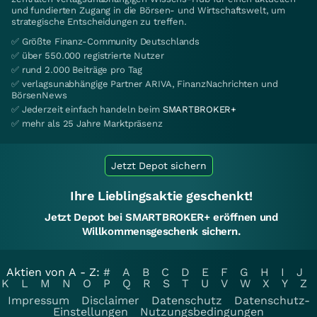
und fundierten Zugang in die Börsen- und Wirtschaftswelt, um
strategische Entscheidungen zu treffen.
✅ Größte Finanz-Community Deutschlands
✅ über 550.000 registrierte Nutzer
✅ rund 2.000 Beiträge pro Tag
✅ verlagsunabhängige Partner ARIVA, FinanzNachrichten und
BörsenNews
✅ Jederzeit einfach handeln beim
SMARTBROKER+
✅ mehr als 25 Jahre Marktpräsenz
Jetzt Depot sichern
Ihre Lieblingsaktie geschenkt!
Jetzt Depot bei SMARTBROKER+ eröffnen und
Willkommensgeschenk sichern.
Aktien von A - Z:
#
A
B
C
D
E
F
G
H
I
J
K
L
M
N
O
P
Q
R
S
T
U
V
W
X
Y
Z
Impressum
Disclaimer
Datenschutz
Datenschutz-
Einstellungen
Nutzungsbedingungen