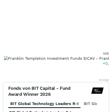
Intr
+0,
Anzeige
Fonds von BIT Capital - Fund
Award Winner 2026
BIT Global Technology Leaders R-I
BIT Global Fi