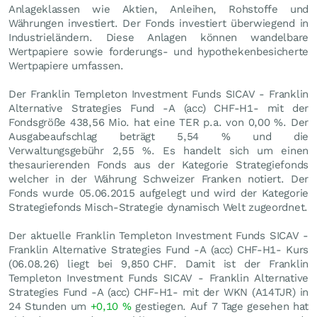
Anlageklassen wie Aktien, Anleihen, Rohstoffe und
Währungen investiert. Der Fonds investiert überwiegend in
Industrieländern. Diese Anlagen können wandelbare
Wertpapiere sowie forderungs- und hypothekenbesicherte
Wertpapiere umfassen.
Der Franklin Templeton Investment Funds SICAV - Franklin
Alternative Strategies Fund -A (acc) CHF-H1- mit der
Fondsgröße 438,56 Mio. hat eine TER p.a. von 0,00 %. Der
Ausgabeaufschlag beträgt 5,54 % und die
Verwaltungsgebühr 2,55 %. Es handelt sich um einen
thesaurierenden Fonds aus der Kategorie Strategiefonds
welcher in der Währung Schweizer Franken notiert. Der
Fonds wurde 05.06.2015 aufgelegt und wird der Kategorie
Strategiefonds Misch-Strategie dynamisch Welt zugeordnet.
Der aktuelle Franklin Templeton Investment Funds SICAV -
Franklin Alternative Strategies Fund -A (acc) CHF-H1- Kurs
(
06.08.26
) liegt bei 9,850
CHF
. Damit ist der Franklin
Templeton Investment Funds SICAV - Franklin Alternative
Strategies Fund -A (acc) CHF-H1- mit der WKN (A14TJR) in
24 Stunden um
+0,10
%
gestiegen. Auf 7 Tage gesehen hat