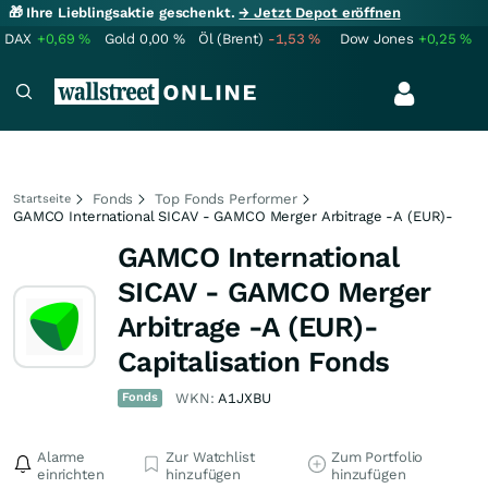
🎁 Ihre Lieblingsaktie geschenkt.
→ Jetzt Depot eröffnen
DAX
+0,69
%
Gold
0,00
%
Öl (Brent)
-1,53
%
Dow Jones
+0,25
%
Fonds
Top Fonds Performer
Startseite
GAMCO International SICAV - GAMCO Merger Arbitrage -A (EUR)-
GAMCO International
SICAV - GAMCO Merger
Arbitrage -A (EUR)-
Capitalisation Fonds
Fonds
WKN:
A1JXBU
Alarme
Zur Watchlist
Zum Portfolio
einrichten
hinzufügen
hinzufügen