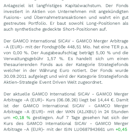
Anlageziel ist langfristiges Kapitalwachstum. Der Fonds
investiert in Aktien von Unternehmen mit angekündigten
Fusions- und Übernahmetransaktionen und wahrt ein gut
gestreutes Portfolio. Er baut sowohl Long-Positionen als
auch synthetische gedeckte Short-Positionen auf.
Der GAMCO International SICAV - GAMCO Merger Arbitrage
-A (EUR)- mit der Fondsgröße 448,51 Mio. hat eine TER p.a.
von 0,00 %. Der Ausgabeaufschlag beträgt 5,00 % und die
Verwaltungsgebühr 1,57 %. Es handelt sich um einen
thesaurierenden Fonds aus der Kategorie Strategiefonds
welcher in der Währung Euro notiert. Der Fonds wurde
30.09.2011 aufgelegt und wird der Kategorie Strategiefonds
Aktien-Strategie Event Driven Welt zugeordnet.
Der aktuelle GAMCO International SICAV - GAMCO Merger
Arbitrage -A (EUR)- Kurs (
06.08.26
) liegt bei 14,44
€
. Damit
ist der GAMCO International SICAV - GAMCO Merger
Arbitrage -A (EUR)- mit der WKN (A1JXBU) in 24 Stunden
um
+0,18
%
gestiegen. Auf 7 Tage gesehen hat sich der
Kurs des GAMCO International SICAV - GAMCO Merger
Arbitrage -A (EUR)- mit der ISIN LU0687943661 um
+0,45