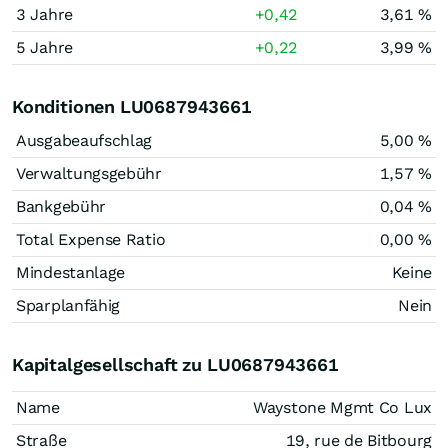
3 Jahre
+0,42
3,61 %
5 Jahre
+0,22
3,99 %
Konditionen LU0687943661
Ausgabeaufschlag
5,00 %
Verwaltungsgebühr
1,57 %
Bankgebühr
0,04 %
Total Expense Ratio
0,00 %
Mindestanlage
Keine
Sparplanfähig
Nein
Kapitalgesellschaft zu LU0687943661
Name
Waystone Mgmt Co Lux
Straße
19, rue de Bitbourg