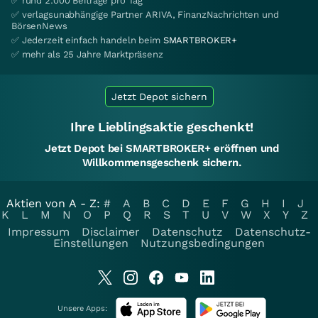
✅ rund 2.000 Beiträge pro Tag
✅ verlagsunabhängige Partner ARIVA, FinanzNachrichten und
BörsenNews
✅ Jederzeit einfach handeln beim
SMARTBROKER+
✅ mehr als 25 Jahre Marktpräsenz
Jetzt Depot sichern
Ihre Lieblingsaktie geschenkt!
Jetzt Depot bei SMARTBROKER+ eröffnen und
Willkommensgeschenk sichern.
Aktien von A - Z:
#
A
B
C
D
E
F
G
H
I
J
K
L
M
N
O
P
Q
R
S
T
U
V
W
X
Y
Z
Impressum
Disclaimer
Datenschutz
Datenschutz-
Einstellungen
Nutzungsbedingungen
Unsere Apps: