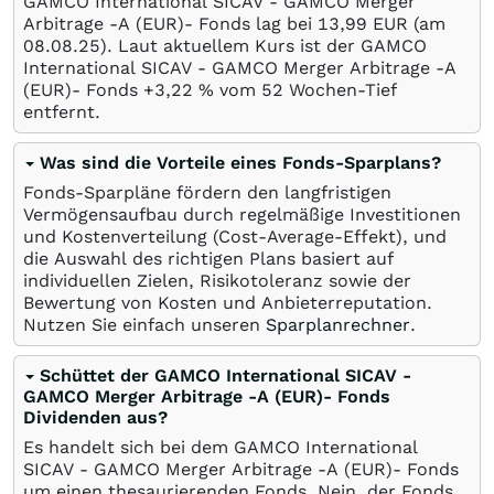
GAMCO International SICAV - GAMCO Merger
Arbitrage -A (EUR)- Fonds lag bei 13,99
EUR
(am
08.08.25
). Laut aktuellem Kurs ist der GAMCO
International SICAV - GAMCO Merger Arbitrage -A
(EUR)- Fonds +3,22
%
vom 52 Wochen-Tief
entfernt.
Was sind die Vorteile eines Fonds-Sparplans?
Fonds-Sparpläne fördern den langfristigen
Vermögensaufbau durch regelmäßige Investitionen
und Kostenverteilung (Cost-Average-Effekt), und
die Auswahl des richtigen Plans basiert auf
individuellen Zielen, Risikotoleranz sowie der
Bewertung von Kosten und Anbieterreputation.
Nutzen Sie einfach unseren
Sparplanrechner
.
Schüttet der GAMCO International SICAV -
GAMCO Merger Arbitrage -A (EUR)- Fonds
Dividenden aus?
Es handelt sich bei dem GAMCO International
SICAV - GAMCO Merger Arbitrage -A (EUR)- Fonds
um einen thesaurierenden Fonds. Nein, der Fonds