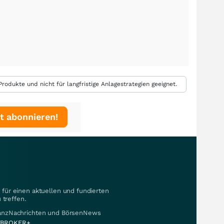
rodukte und nicht für langfristige Anlagestrategien geeignet.
t abonnieren!
für einen aktuellen und fundierten
 treffen.
nanzNachrichten und BörsenNews
BROKER+