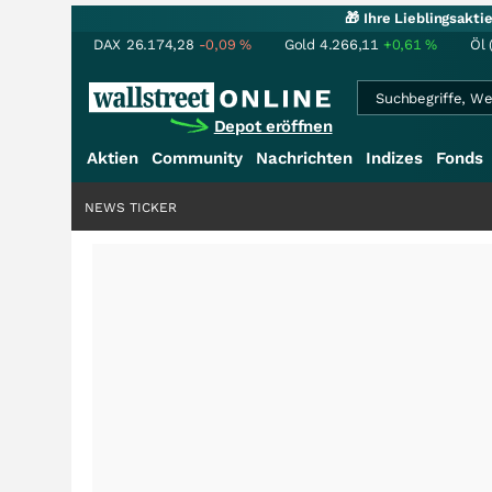
🎁 Ihre Lieblingsakt
DAX
26.174,28
-0,09
%
Gold
4.266,11
+0,61
%
Öl 
Depot eröffnen
Aktien
Community
Nachrichten
Indizes
Fonds
NEWS TICKER