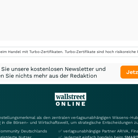
eim Handel mit Turbo-Zertifikaten. Turbo-Zertifikate sind hoch risikoreiche P
 Sie unsere kostenlosen Newsletter und
Jetz
n Sie nichts mehr aus der Redaktion
instellungsmerkmal als den zentralen verlagsunabhängigen Wissens-Hub 
 in die Börsen- und Wirtschaftswelt, um strategische Entscheidungen zu
Community Deutschlands
✅ verlagsunabhängige Partner ARIVA, Fi
gistrierte Nutzer
✅ Jederzeit einfach handeln beim
SMART