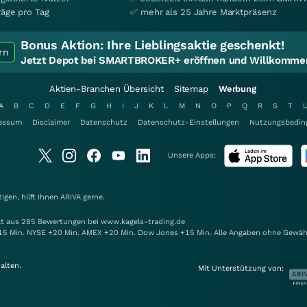
räge pro Tag
✅ mehr als 25 Jahre Marktpräsenz
Bonus Aktion:
Ihre Lieblingsaktie geschenkt!
rn
Jetzt Depot bei SMARTBROKER+ eröffnen und Willkommen
Aktien-Branchen Übersicht
Sitemap
Werbung
A
B
C
D
E
F
G
H
I
J
K
L
M
N
O
P
Q
R
S
T
essum
Disclaimer
Datenschutz
Datenschutz-Einstellungen
Nutzungsbedin
Unsere Apps:
gen, hilft Ihnen
ARIVA
gerne.
elt aus 285 Bewertungen bei www.kagels-trading.de
15 Min. NYSE +20 Min. AMEX +20 Min. Dow Jones +15 Min. Alle Angaben ohne Gewäh
alten.
Mit Unterstützung von: