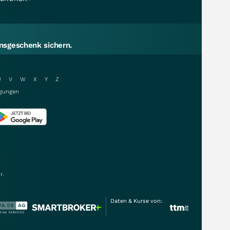
sgeschenk sichern.
U
V
W
X
Y
Z
gungen
r.
Daten & Kurse von: