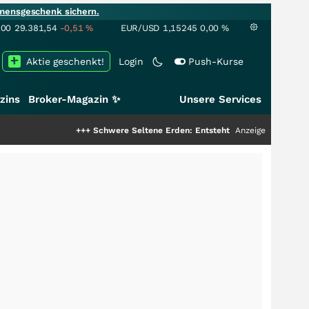
mensgeschenk sichern.
100
29.381,54
-0,51
%
EUR/USD
1,15245
0,00
%
Aktie geschenkt!
Login
Push-Kurse
zins
Broker-Magazin ✨
Unsere Services
+++
Schwere Seltene Erden: Entsteht hier die nächste Milliarden
Anzeige