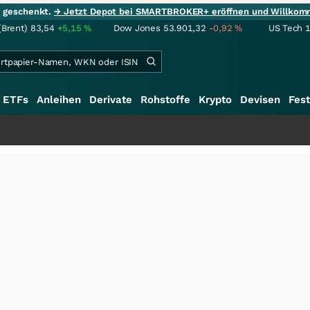
ie geschenkt.
→ Jetzt Depot bei SMARTBROKER+ eröffnen und Willkom
(Brent)
83,54
+5,15
%
Dow Jones
53.901,32
-0,92
%
US Tech 
ETFs
Anleihen
Derivate
Rohstoffe
Krypto
Devisen
Fest