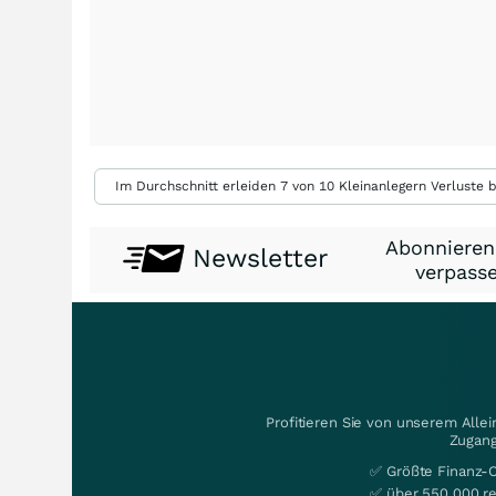
Im Durchschnitt erleiden 7 von 10 Kleinanlegern Verluste b
Abonnieren
Newsletter
verpasse
Profitieren Sie von unserem Alle
Zugang
✅ Größte Finanz-
✅ über 550.000 re