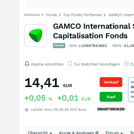
Fonds
Top Fonds Performer
GAMCO Intern
Startseite
GAMCO International 
Capitalisation Fonds
Fonds
ISIN:
LU0687943661
WKN:
A1JX
Alarme einrichten
Zur Watchlist hinzufügen
Zu
14,41
Verkauf
H
EUR
V
M
+0,05
+0,01
Kauf
N
%
EUR
Letzter Kurs
05.08.26
KAG Kurs
Übersicht
Kurse & Analysen
Forum
T