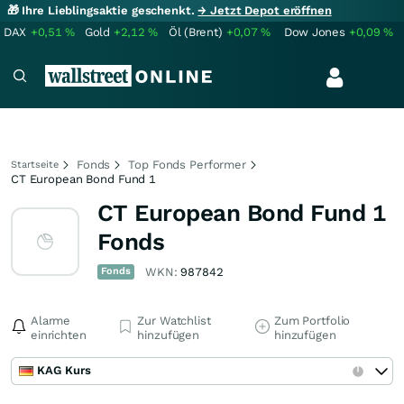
🎁 Ihre Lieblingsaktie geschenkt.
→ Jetzt Depot eröffnen
DAX
+0,51
%
Gold
+2,12
%
Öl (Brent)
+0,07
%
Dow Jones
+0,09
%
Fonds
Top Fonds Performer
Startseite
CT European Bond Fund 1
CT European Bond Fund 1
Fonds
Fonds
WKN:
987842
Alarme
Zur Watchlist
Zum Portfolio
einrichten
hinzufügen
hinzufügen
KAG Kurs