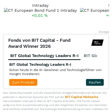
Intraday
5
+0,01
%
+0
Anzeige
Fonds von BIT Capital - Fund
Award Winner 2026
BIT Global Technology Leaders R-I
BIT Global Fi
BIT Global Technology Leaders R-I
Schon heute in die KI-Gewinner und Technologieführer von
morgen investieren.
Zum Produkt
Kaufen
Den Verkaufsprospekt und die wesentlichen Anlegerinformationen können Sie
BIT Capital Webseite
jederzeit in deutscher Sprache als PDF auf der
herunterladen oder per E-Mail an BIT Capital anfordern. Die Fonds weisen
aufgrund ihrer Zusammensetzung und des möglichen Einsatzes von Derivaten
eine erhöhte Volatilität auf. Die bisherige Wertentwicklung ist kein Indikator für