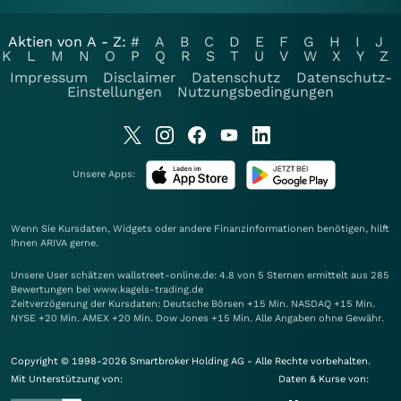
Aktien von A - Z:
#
A
B
C
D
E
F
G
H
I
J
K
L
M
N
O
P
Q
R
S
T
U
V
W
X
Y
Z
Impressum
Disclaimer
Datenschutz
Datenschutz-
Einstellungen
Nutzungsbedingungen
Unsere Apps:
Wenn Sie Kursdaten, Widgets oder andere Finanzinformationen benötigen, hilft
Ihnen
ARIVA
gerne.
Unsere User schätzen wallstreet-online.de: 4.8 von 5 Sternen ermittelt aus 285
Bewertungen bei www.kagels-trading.de
Zeitverzögerung der Kursdaten: Deutsche Börsen +15 Min. NASDAQ +15 Min.
NYSE +20 Min. AMEX +20 Min. Dow Jones +15 Min. Alle Angaben ohne Gewähr.
Copyright © 1998-2026 Smartbroker Holding AG - Alle Rechte vorbehalten.
Mit Unterstützung von:
Daten & Kurse von: