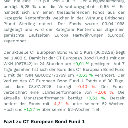
Mio. hat eine TER p.a. von 0,00 %. Der Ausgabeaufschlag
beträgt 5,26 % und die Verwaltungsgebühr 0,85 %. Es
handelt sich um einen thesaurierenden Fonds aus der
Kategorie Rentenfonds welcher in der Währung Britisches
Pfund Sterling notiert. Der Fonds wurde 03.04.1998
aufgelegt und wird der Kategorie Rentenfonds allgemein
gemischte Laufzeiten Europa Hartwährungen (Europa)
zugeordnet.
Der aktuelle CT European Bond Fund 1 Kurs (
06.08.26
) liegt
bei 1,402
£
. Damit ist der CT European Bond Fund 1 mit der
WKN (987842) in 24 Stunden um
+0,01
%
gestiegen. Auf 7
Tage gesehen hat sich der Kurs des CT European Bond Fund
1 mit der ISIN GB0002773769 um
+0,63
%
verändert. Der
Verlust des CT European Bond Fund 1 Fonds auf 30 Tage,
seit dem 08.07.2026, beträgt
-0,40
%
. Der Fonds
verzeichnet eine Jahresperformance von
-2,06
%
. Die
aktuelle Monatsperformance beträgt
+0,51
%
. Derzeit
notiert der Fonds mit
-4,31
%
unter seinem 52-Wochen
Hoch und
+1,27
%
über seinem 52-Wochen Tief.
Fazit zu CT European Bond Fund 1