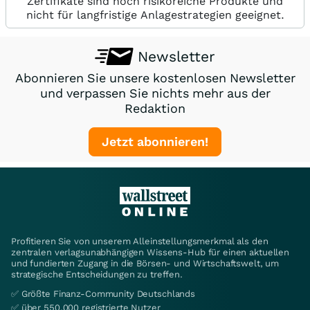
Zertifikate sind hoch risikoreiche Produkte und
nicht für langfristige Anlagestrategien geeignet.
Newsletter
Abonnieren Sie unsere kostenlosen Newsletter
und verpassen Sie nichts mehr aus der
Redaktion
Jetzt abonnieren!
Profitieren Sie von unserem Alleinstellungsmerkmal als den
zentralen verlagsunabhängigen Wissens-Hub für einen aktuellen
und fundierten Zugang in die Börsen- und Wirtschaftswelt, um
strategische Entscheidungen zu treffen.
✅ Größte Finanz-Community Deutschlands
✅ über 550.000 registrierte Nutzer