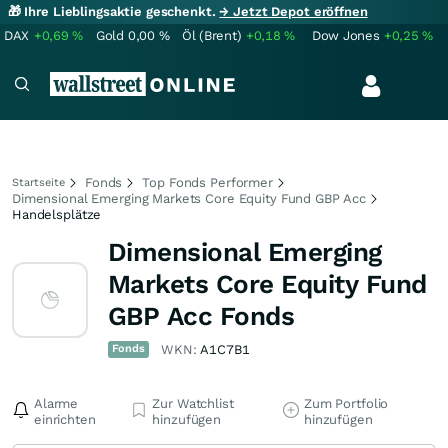
🎁 Ihre Lieblingsaktie geschenkt.
→ Jetzt Depot eröffnen
DAX
+0,69
%
Gold
0,00
%
Öl (Brent)
+0,18
%
Dow Jones
+0,25
%
Fonds
Top Fonds Performer
Startseite
Dimensional Emerging Markets Core Equity Fund GBP Acc
Handelsplätze
Dimensional Emerging
Markets Core Equity Fund
GBP Acc Fonds
Fonds
WKN:
A1C7B1
Alarme
Zur Watchlist
Zum Portfolio
einrichten
hinzufügen
hinzufügen