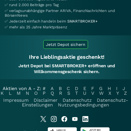
✅ rund 2.000 Beiträge pro Tag
✅ verlagsunabhängige Partner ARIVA, FinanzNachrichten und
BörsenNews
✅ Jederzeit einfach handeln beim
SMARTBROKER+
✅ mehr als 25 Jahre Marktpräsenz
Jetzt Depot sichern
Ihre Lieblingsaktie geschenkt!
Jetzt Depot bei SMARTBROKER+ eröffnen und
Willkommensgeschenk sichern.
Aktien von A - Z:
#
A
B
C
D
E
F
G
H
I
J
K
L
M
N
O
P
Q
R
S
T
U
V
W
X
Y
Z
Impressum
Disclaimer
Datenschutz
Datenschutz-
Einstellungen
Nutzungsbedingungen