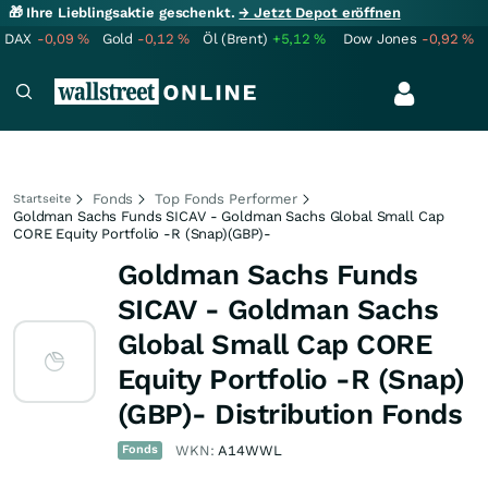
🎁 Ihre Lieblingsaktie geschenkt.
→ Jetzt Depot eröffnen
DAX
-0,09
%
Gold
-0,12
%
Öl (Brent)
+5,12
%
Dow Jones
-0,92
%
Fonds
Top Fonds Performer
Startseite
Goldman Sachs Funds SICAV - Goldman Sachs Global Small Cap
CORE Equity Portfolio -R (Snap)(GBP)-
Goldman Sachs Funds
SICAV - Goldman Sachs
Global Small Cap CORE
Equity Portfolio -R (Snap)
(GBP)- Distribution Fonds
Fonds
WKN:
A14WWL