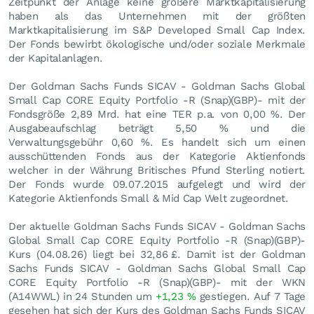
Zeitpunkt der Anlage keine größere Marktkapitalisierung
haben als das Unternehmen mit der größten
Marktkapitalisierung im S&P Developed Small Cap Index.
Der Fonds bewirbt ökologische und/oder soziale Merkmale
der Kapitalanlagen.
Der Goldman Sachs Funds SICAV - Goldman Sachs Global
Small Cap CORE Equity Portfolio -R (Snap)(GBP)- mit der
Fondsgröße 2,89 Mrd. hat eine TER p.a. von 0,00 %. Der
Ausgabeaufschlag beträgt 5,50 % und die
Verwaltungsgebühr 0,60 %. Es handelt sich um einen
ausschüttenden Fonds aus der Kategorie Aktienfonds
welcher in der Währung Britisches Pfund Sterling notiert.
Der Fonds wurde 09.07.2015 aufgelegt und wird der
Kategorie Aktienfonds Small & Mid Cap Welt zugeordnet.
Der aktuelle Goldman Sachs Funds SICAV - Goldman Sachs
Global Small Cap CORE Equity Portfolio -R (Snap)(GBP)-
Kurs (
04.08.26
) liegt bei 32,86
£
. Damit ist der Goldman
Sachs Funds SICAV - Goldman Sachs Global Small Cap
CORE Equity Portfolio -R (Snap)(GBP)- mit der WKN
(A14WWL) in 24 Stunden um
+1,23
%
gestiegen. Auf 7 Tage
gesehen hat sich der Kurs des Goldman Sachs Funds SICAV