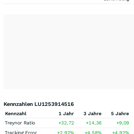
Kennzahlen LU1253914516
Kennzahl
1 Jahr
3 Jahre
5 Jahre
Treynor Ratio
+32,72
+14,36
+9,09
Tracking Error
+2,92
%
+4,58
%
+4,92
%