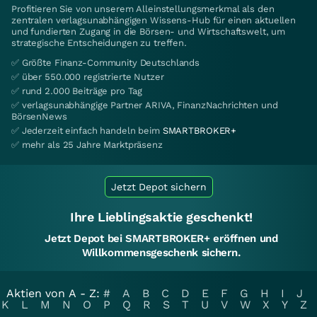
Profitieren Sie von unserem Alleinstellungsmerkmal als den
zentralen verlagsunabhängigen Wissens-Hub für einen aktuellen
und fundierten Zugang in die Börsen- und Wirtschaftswelt, um
strategische Entscheidungen zu treffen.
✅ Größte Finanz-Community Deutschlands
✅ über 550.000 registrierte Nutzer
✅ rund 2.000 Beiträge pro Tag
✅ verlagsunabhängige Partner ARIVA, FinanzNachrichten und
BörsenNews
✅ Jederzeit einfach handeln beim
SMARTBROKER+
✅ mehr als 25 Jahre Marktpräsenz
Jetzt Depot sichern
Ihre Lieblingsaktie geschenkt!
Jetzt Depot bei SMARTBROKER+ eröffnen und
Willkommensgeschenk sichern.
Aktien von A - Z:
#
A
B
C
D
E
F
G
H
I
J
K
L
M
N
O
P
Q
R
S
T
U
V
W
X
Y
Z