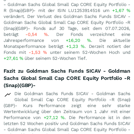
- Goldman Sachs Global Small Cap CORE Equity Portfolio -
R (Snap)(GBP)- mit der ISIN LU1253914516 um
+1,67
%
verändert. Der Verlust des Goldman Sachs Funds SICAV -
Goldman Sachs Global Small Cap CORE Equity Portfolio -R
(Snap)(GBP)- Fonds auf 30 Tage, seit dem 07.07.2026,
beträgt
-0,54
%
. Der Fonds verzeichnet eine
Jahresperformance von
+16,20
%
. Die aktuelle
Monatsperformance beträgt
+1,23
%
. Derzeit notiert der
Fonds mit
-1,53
%
unter seinem 52-Wochen Hoch und
+27,61
%
über seinem 52-Wochen Tief.
Fazit zu Goldman Sachs Funds SICAV - Goldman
Sachs Global Small Cap CORE Equity Portfolio -R
(Snap)(GBP)-
Die Goldman Sachs Funds SICAV - Goldman Sachs
Global Small Cap CORE Equity Portfolio -R (Snap)
(GBP)- Kurs Performance zeigt eine sehr starke
Wertentwicklung über den Zeitraum von 1 Jahr mit einer
Performance von
+27,12
%
. Die Performance ist in den
letzten 52 Wochen positiv und Goldman Sachs Funds SICAV
- Goldman Sachs Global Small Cap CORE Equity Portfolio -