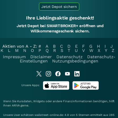
Jetzt Depot sichern
Ihre Lieblingsaktie geschenkt!
Jetzt Depot bei SMARTBROKER+ eröffnen und
Willkommensgeschenk sichern.
Aktien von A - Z:
#
A
B
C
D
E
F
G
H
I
J
K
L
M
N
O
P
Q
R
S
T
U
V
W
X
Y
Z
Impressum
Disclaimer
Datenschutz
Datenschutz-
Einstellungen
Nutzungsbedingungen
Unsere Apps:
Wenn Sie Kursdaten, Widgets oder andere Finanzinformationen benötigen, hilft
Ihnen
ARIVA
gerne.
Unsere User schätzen wallstreet-online.de: 4.8 von 5 Sternen ermittelt aus 285