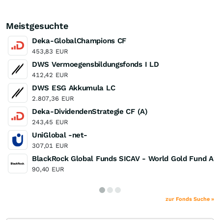
Meistgesuchte
Deka-GlobalChampions CF
453,83
EUR
DWS Vermoegensbildungsfonds I LD
412,42
EUR
DWS ESG Akkumula LC
2.807,36
EUR
Deka-DividendenStrategie CF (A)
243,45
EUR
UniGlobal -net-
307,01
EUR
BlackRock Global Funds SICAV - World Gold Fund A2
90,40
EUR
zur Fonds Suche »