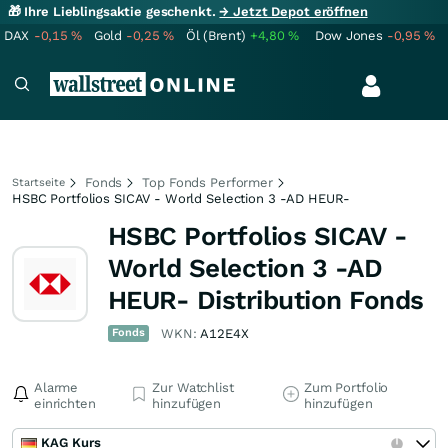
🎁 Ihre Lieblingsaktie geschenkt.
→ Jetzt Depot eröffnen
DAX
-0,15
%
Gold
-0,25
%
Öl (Brent)
+4,80
%
Dow Jones
-0,95
%
Fonds
Top Fonds Performer
Startseite
HSBC Portfolios SICAV - World Selection 3 -AD HEUR-
HSBC Portfolios SICAV -
World Selection 3 -AD
HEUR- Distribution Fonds
Fonds
WKN:
A12E4X
Alarme
Zur Watchlist
Zum Portfolio
einrichten
hinzufügen
hinzufügen
KAG Kurs