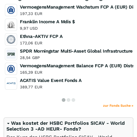
VermoegensManagement Wachstum FCP A (EUR) Distr
197,33
EUR
Franklin Income A Mdis $
9,97
USD
Ethna-AKTIV FCP A
172,06
EUR
SPDR Morningstar Multi-Asset Global Infrastructure
28,54
GBP
VermoegensManagement Balance FCP A (EUR) Distrib
165,39
EUR
ACATIS Value Event Fonds A
389,77
EUR
zur Fonds Suche »
Was kostet der HSBC Portfolios SICAV - World
Selection 3 -AD HEUR- Fonds?