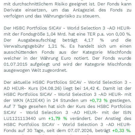
mit durchschnittlichem Risiko geeignet ist. Der Fonds kann
Derivate einsetzen, um das Anlageziel des Fonds zu
verfolgen und das Währungsrisiko zu steuern.
Der HSBC Portfolios SICAV - World Selection 3 -AD HEUR-
mit der Fondsgröße 1,04 Mrd. hat eine TER p.a. von 0,00 %.
Der Ausgabeaufschlag beträgt 4,17 % und die
Verwaltungsgebühr 1,21 %. Es handelt sich um einen
ausschüttenden Fonds aus der Kategorie Mischfonds
welcher in der Währung Euro notiert. Der Fonds wurde
01.07.2015 aufgelegt und wird der Kategorie Mischfonds
ausgewogen Welt zugeordnet.
Der aktuelle HSBC Portfolios SICAV - World Selection 3 -
AD HEUR- Kurs (
04.08.26
) liegt bei 14,42
€
. Damit ist der
HSBC Portfolios SICAV - World Selection 3 -AD HEUR- mit
der WKN (A12E4X) in 24 Stunden um
+0,73
%
gestiegen.
Auf 7 Tage gesehen hat sich der Kurs des HSBC Portfolios
SICAV - World Selection 3 -AD HEUR- mit der ISIN
LU1121113440 um
+1,79
%
verändert. Der Anstieg des
HSBC Portfolios SICAV - World Selection 3 -AD HEUR-
Fonds auf 30 Tage, seit dem 07.07.2026, beträgt
+0,33
%
.