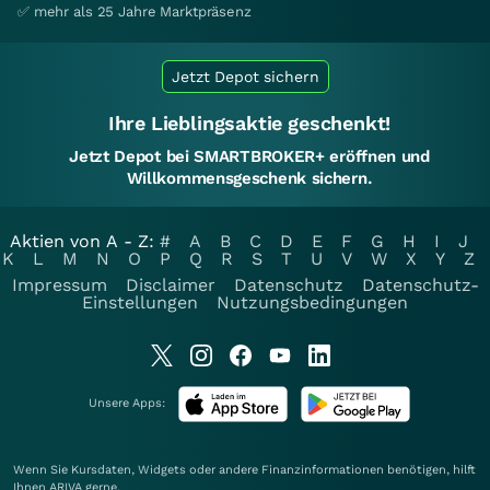
✅ mehr als 25 Jahre Marktpräsenz
Jetzt Depot sichern
Ihre Lieblingsaktie geschenkt!
Jetzt Depot bei SMARTBROKER+ eröffnen und
Willkommensgeschenk sichern.
Aktien von A - Z:
#
A
B
C
D
E
F
G
H
I
J
K
L
M
N
O
P
Q
R
S
T
U
V
W
X
Y
Z
Impressum
Disclaimer
Datenschutz
Datenschutz-
Einstellungen
Nutzungsbedingungen
Unsere Apps:
Wenn Sie Kursdaten, Widgets oder andere Finanzinformationen benötigen, hilft
Ihnen
ARIVA
gerne.