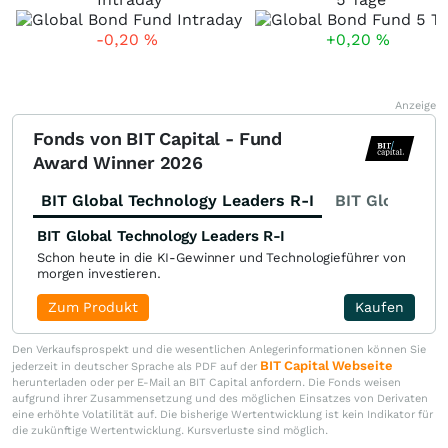
-0,20
%
+0,20
%
Anzeige
Fonds von BIT Capital - Fund
Award Winner 2026
BIT Global Technology Leaders R-I
BIT Global Fi
BIT Global Technology Leaders R-I
Schon heute in die KI-Gewinner und Technologieführer von
morgen investieren.
Zum Produkt
Kaufen
Den Verkaufsprospekt und die wesentlichen Anlegerinformationen können Sie
BIT Capital Webseite
jederzeit in deutscher Sprache als PDF auf der
herunterladen oder per E-Mail an BIT Capital anfordern. Die Fonds weisen
aufgrund ihrer Zusammensetzung und des möglichen Einsatzes von Derivaten
eine erhöhte Volatilität auf. Die bisherige Wertentwicklung ist kein Indikator für
die zukünftige Wertentwicklung. Kursverluste sind möglich.