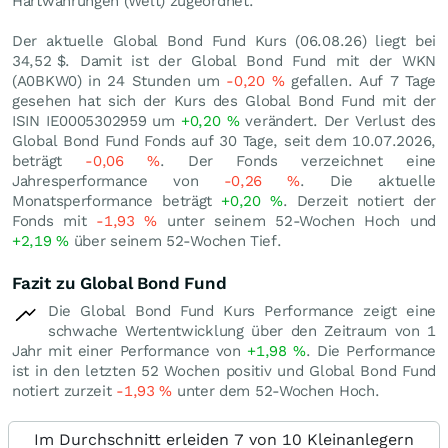
Hartwährungen (Welt) zugeordnet.
Der aktuelle Global Bond Fund Kurs (
06.08.26
) liegt bei
34,52
$
. Damit ist der Global Bond Fund mit der WKN
(A0BKW0) in 24 Stunden um
-0,20
%
gefallen. Auf 7 Tage
gesehen hat sich der Kurs des Global Bond Fund mit der
ISIN IE0005302959 um
+0,20
%
verändert. Der Verlust des
Global Bond Fund Fonds auf 30 Tage, seit dem 10.07.2026,
beträgt
-0,06
%
. Der Fonds verzeichnet eine
Jahresperformance von
-0,26
%
. Die aktuelle
Monatsperformance beträgt
+0,20
%
. Derzeit notiert der
Fonds mit
-1,93
%
unter seinem 52-Wochen Hoch und
+2,19
%
über seinem 52-Wochen Tief.
Fazit zu Global Bond Fund
Die Global Bond Fund Kurs Performance zeigt eine
schwache Wertentwicklung über den Zeitraum von 1
Jahr mit einer Performance von
+1,98
%
. Die Performance
ist in den letzten 52 Wochen positiv und Global Bond Fund
notiert zurzeit
-1,93
%
unter dem 52-Wochen Hoch.
Im Durchschnitt erleiden 7 von 10 Kleinanlegern