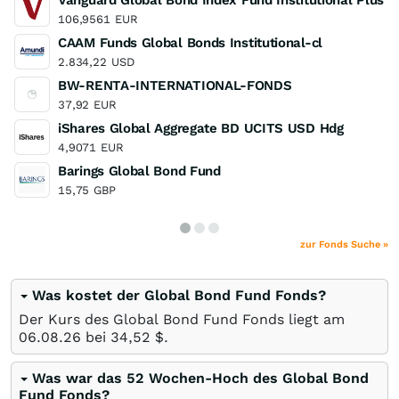
Vanguard Global Bond Index Fund Institutional Plus 
106,9561
EUR
CAAM Funds Global Bonds Institutional-cl
2.834,22
USD
BW-RENTA-INTERNATIONAL-FONDS
37,92
EUR
iShares Global Aggregate BD UCITS USD Hdg
4,9071
EUR
Barings Global Bond Fund
15,75
GBP
zur Fonds Suche »
Was kostet der Global Bond Fund Fonds?
Der Kurs des Global Bond Fund Fonds liegt am
06.08.26
bei 34,52
$
.
Was war das 52 Wochen-Hoch des Global Bond
Fund Fonds?