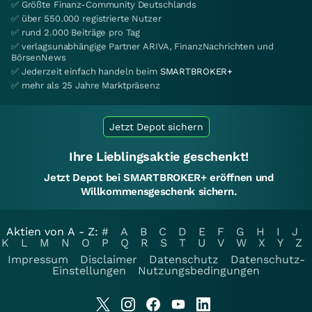
✅ Größte Finanz-Community Deutschlands
✅ über 550.000 registrierte Nutzer
✅ rund 2.000 Beiträge pro Tag
✅ verlagsunabhängige Partner ARIVA, FinanzNachrichten und
BörsenNews
✅ Jederzeit einfach handeln beim
SMARTBROKER+
✅ mehr als 25 Jahre Marktpräsenz
Jetzt Depot sichern
Ihre Lieblingsaktie geschenkt!
Jetzt Depot bei SMARTBROKER+ eröffnen und
Willkommensgeschenk sichern.
Aktien von A - Z:
#
A
B
C
D
E
F
G
H
I
J
K
L
M
N
O
P
Q
R
S
T
U
V
W
X
Y
Z
Impressum
Disclaimer
Datenschutz
Datenschutz-
Einstellungen
Nutzungsbedingungen