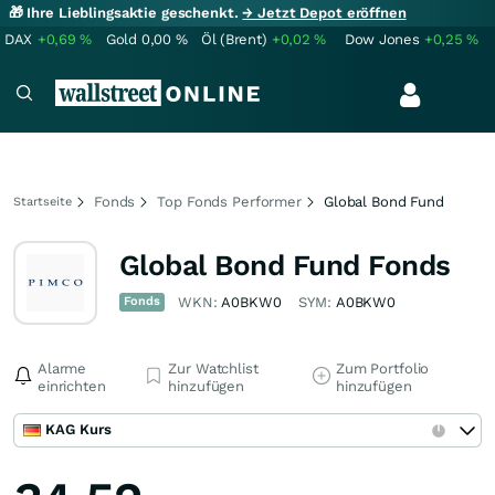
🎁 Ihre Lieblingsaktie geschenkt.
→ Jetzt Depot eröffnen
DAX
+0,69
%
Gold
0,00
%
Öl (Brent)
+0,02
%
Dow Jones
+0,25
%
Fonds
Top Fonds Performer
Global Bond Fund
Startseite
Global Bond Fund Fonds
Fonds
WKN:
A0BKW0
SYM:
A0BKW0
Alarme
Zur Watchlist
Zum Portfolio
einrichten
hinzufügen
hinzufügen
KAG Kurs