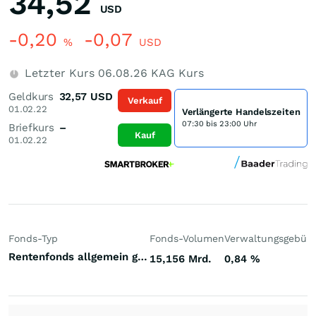
34,52
USD
-0,20
-0,07
%
USD
Letzter Kurs
06.08.26
KAG Kurs
Geldkurs
32,57
USD
Verkauf
01.02.22
Verlängerte Handelszeiten
07:30 bis 23:00 Uhr
Briefkurs
–
Kauf
01.02.22
Fonds-Typ
Fonds-Volumen
Verwaltungsgebüh
Rentenfonds allgemein gemischte Laufzeiten Welt Hartwährungen (Welt)
15,156 Mrd.
0,84
%